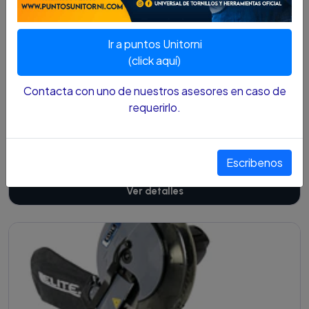
Cotízalo
Ir a puntos Unitorni
(click aquí)
Contacta con uno de nuestros asesores en caso de
requerirlo.
SIERRA MESA / BANCO SKIL 10" 254MM 1600W
5000ROM 3610 F012.361.0AA-000
$1.545.700 COP
Escribenos
Ver detalles