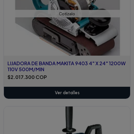
Cotízalo
LIJADORA DE BANDA MAKITA 9403 4" X 24" 1200W
110V 500M/MIN
$2.017.300 COP
Ver detalles