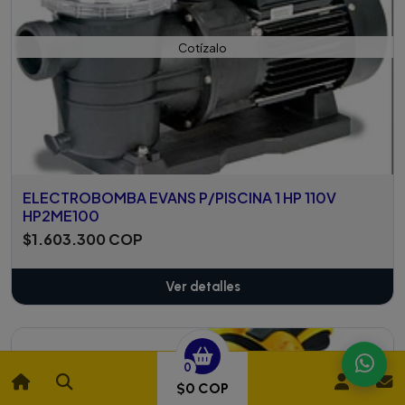
Cotízalo
ELECTROBOMBA EVANS P/PISCINA 1 HP 110V
HP2ME100
$1.603.300 COP
Ver detalles
0
$0 COP