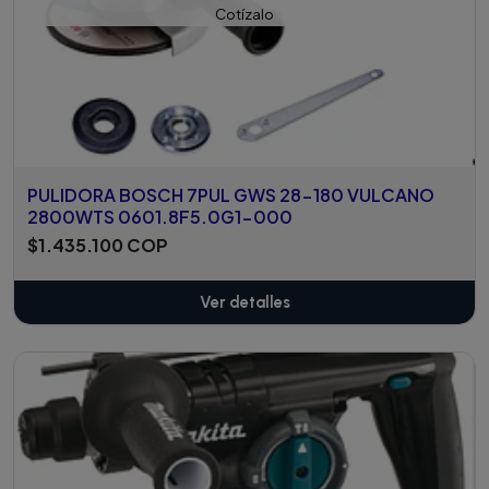
Cotízalo
PULIDORA BOSCH 7PUL GWS 28-180 VULCANO
2800WTS 0601.8F5.0G1-000
$1.435.100 COP
Ver detalles