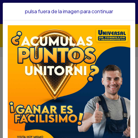
Hacemos envíos a todo el país, somos su proveedor de
pulsa fuera de la imagen para continuar
confianza&nbsp;Recibe un KIT PARRILLERO por compras
superiores a $1'000.000 mcte
Inicio
Herramientas
Herramienta Eléctrica
Herramienta Eléctrica
Filtros