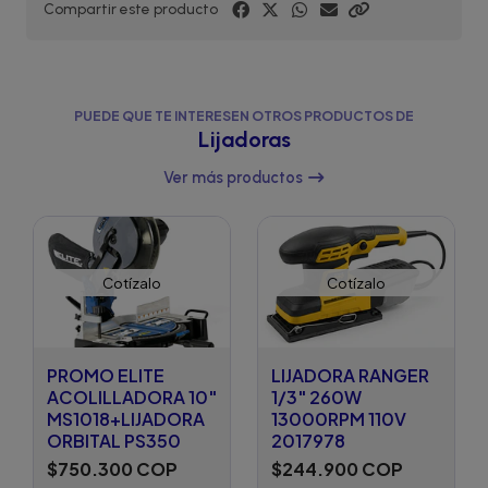
Compartir este producto
PUEDE QUE TE INTERESEN OTROS PRODUCTOS DE
Lijadoras
Ver más productos
Cotízalo
Cotízalo
PROMO ELITE
LIJADORA RANGER
ACOLILLADORA 10"
1/3" 260W
MS1018+LIJADORA
13000RPM 110V
ORBITAL PS350
2017978
$750.300 COP
$244.900 COP