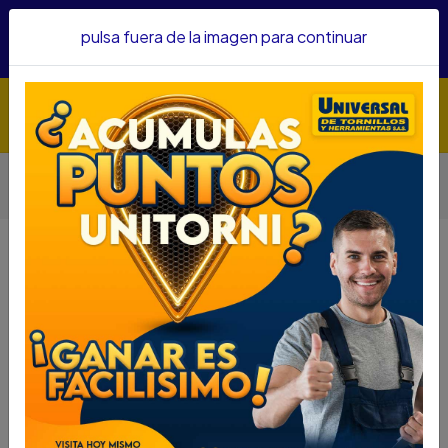
Hacemos envíos a todo el país, somos su proveedor de
pulsa fuera de la imagen para continuar
confianza&nbsp;Recibe un KIT PARRILLERO por compras
superiores a $1'000.000 mcte
Inicio
Herramientas
Herramienta Eléctrica
Lijadoras
LIJADORA DE BANDA MAKITA 9403 4" X 24" 1200W 110V
500M/MIN
LIJADORA DE BANDA MAKITA 9403
4" X 24" 1200W 110V 500M/MIN
DESCRIPCIÓN
LIJADORA DE BANDA MAKITA 9403 4" X 24" 1200W
110V 500M/MIN
SKU.....64380255