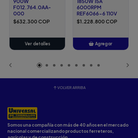
900W
1850W 15A
F012.764.0AA-
6000RPM
000
REF6066-6 110V
$632.300 COP
$1.228.800 COP
Ver detalles
Agregar
Añadido
VOLVER ARRIBA
Somos una compañía con más de 40 años en el mercado
nacional comercializando productos ferreteros,
agrícolas y de construcción.