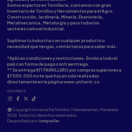
Somos expertos en Tornilleria, contamos con gran
inventario de Tornillos y Herramientas para el Agro,
Construcción, Jardinería, Minería, Ebanistería,
Metalmecanica, Metalurgia y para todos los
sectores como el Industrial.
Suplimos tu industria con cualquier producto o
necesidad que tengas, contáctanos para saber más.
*Aplican condiciones y restricciones. Envíos a todo el
país con forma de pago contraentrega.
** Se entrega KIT PARRILLERO por compras superiores a
$1'000.000 mcte que hayan sido realizadas
directamente en la página www.unitorni.co
SÍGUENOS
Copyright Universal De Tornillos Y Herramientas / Ferretería
2026. Todos los derechos reservados.
Desarrollado por
Jumpseller
.