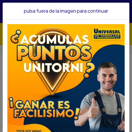
Hacemos envíos a todo el país, somos su proveedor de
pulsa fuera de la imagen para continuar
confianza&nbsp;Recibe un KIT PARRILLERO por compras
superiores a $1'000.000 mcte
Inicio
Automotriz
LLAVES DE GOLPE
LLAVES DE GOLPE
Filtros