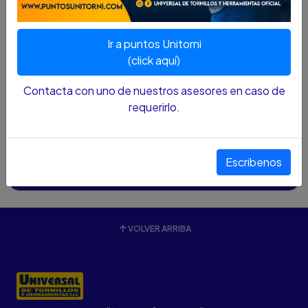
Ir a puntos Unitorni
(click aquí)
Contacta con uno de nuestros asesores en caso de
requerirlo.
LLAVE MIXTA SATA 27 MM SC40221
$67.100 COP
Escribenos
Agregar
Añadido
VOLVER ARRIBA