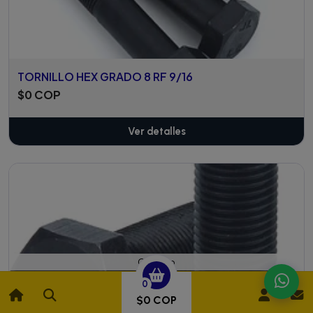
TORNILLO HEX GRADO 8 RF 9/16
$0 COP
Ver detalles
Cotízalo
0
$0 COP