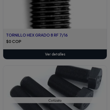
TORNILLO HEX GRADO 8 RF 7/16
$0 COP
Ver detalles
Cotízalo