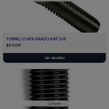
TORNILLO HEX GRADO 8 RF 3/8
$0 COP
Ver detalles
Cotízalo