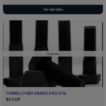
Ver detalles
Cotízalo
TORNILLO HEX GRADO 5 RO 5/16
$0 COP