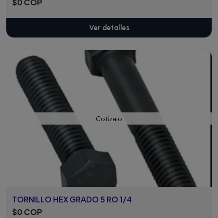
$0 COP
Ver detalles
Cotízalo
TORNILLO HEX GRADO 5 RO 1/4
$0 COP