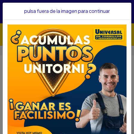
Hacemos envíos a todo el país, somos su proveedor de
pulsa fuera de la imagen para continuar
confianza&nbsp;Recibe un KIT PARRILLERO por compras
superiores a $1'000.000 mcte
Inicio
TORNILLERIA
TORNILLERIA
Filtros