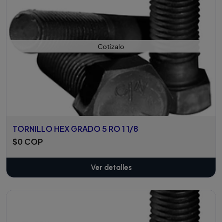
Cotízalo
TORNILLO HEX GRADO 5 RO 1 1/8
$0 COP
Ver detalles