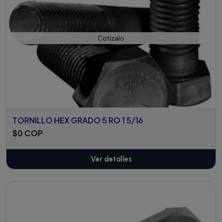
Cotízalo
TORNILLO HEX GRADO 5 RO 1 5/16
$0 COP
Ver detalles