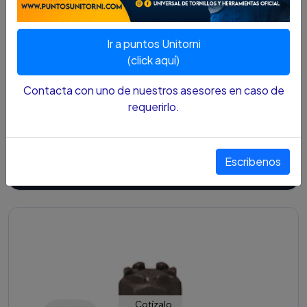
Cotízalo
Ir a puntos Unitorni
(click aquí)
Contacta con uno de nuestros asesores en caso de
requerirlo.
TORNILLO CORTAMALEZA 1 RF 1 3/8 COMPLETO
$0 COP
Escribenos
Ver detalles
Cotízalo