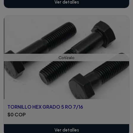
Ver detalles
Cotízalo
TORNILLO HEX GRADO 5 RO 7/16
$0 COP
Ver detalles