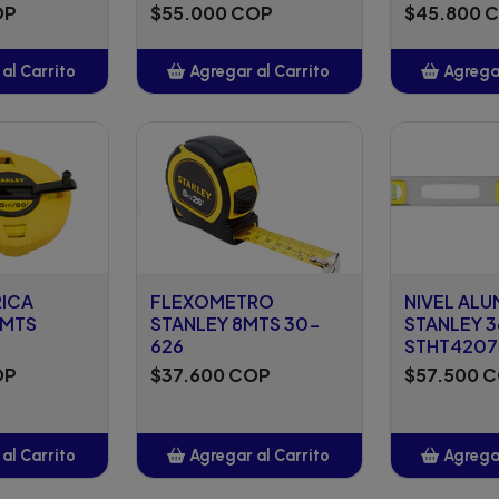
OP
$55.000 COP
$45.800 
al Carrito
Agregar al Carrito
Agregar
adido
Añadido
A
RICA
FLEXOMETRO
NIVEL ALU
 MTS
STANLEY 8MTS 30-
STANLEY 3
626
STHT4207
OP
$37.600 COP
$57.500 
al Carrito
Agregar al Carrito
Agregar