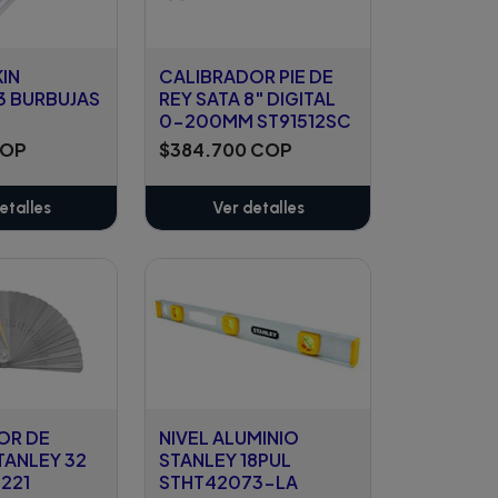
KIN
CALIBRADOR PIE DE
3 BURBUJAS
REY SATA 8" DIGITAL
0-200MM ST91512SC
COP
$384.700 COP
etalles
Ver detalles
OR DE
NIVEL ALUMINIO
TANLEY 32
STANLEY 18PUL
221
STHT42073-LA