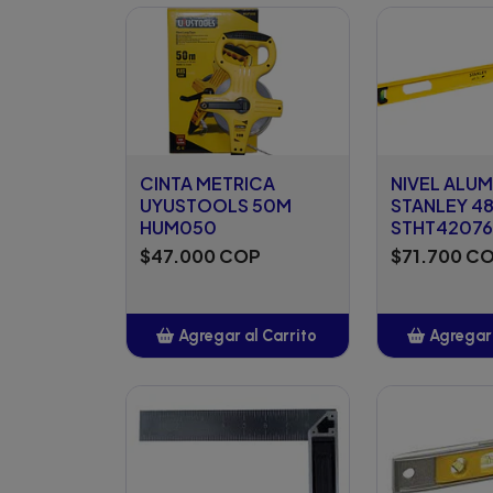
Añadido
Añ
CINTA METRICA
NIVEL ALUM
UYUSTOOLS 50M
STANLEY 4
HUM050
STHT42076
$47.000 COP
$71.700 C
Agregar al Carrito
Agregar 
Añadido
Añ