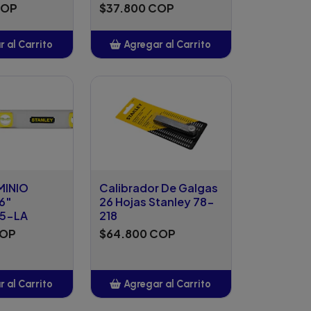
COP
$37.800 COP
 al Carrito
Agregar al Carrito
ñadido
Añadido
MINIO
Calibrador De Galgas
6"
26 Hojas Stanley 78-
5-LA
218
COP
$64.800 COP
 al Carrito
Agregar al Carrito