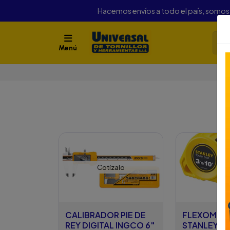
Hacemos envíos a todo el país, somo
Menú
Cotízalo
CALIBRADOR PIE DE
FLEXOMET
REY DIGITAL INGCO 6"
STANLEY 3 