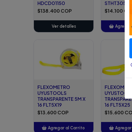
HDCD01150
STHT3050
$138.400 COP
$14.100 C
Ver detalles
Agregar 
Añ
FLEXOMETRO
FLEXOMET
UYUSTOOLS
UYUSTOOL
TRANSPARENTE 5M X
TRANSPARE
16 FLT5X19
16 FLT5X25
$13.600 COP
$15.600 C
Agregar al Carrito
Agregar 