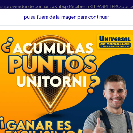
s su proveedor de confianza&nbsp;Recibe un KIT PARRILLERO por 
pulsa fuera de la imagen para continuar
Inicio
Medición
Instrumentos De Medición Manuales
Instrumentos De Medición Manuales
RO
CALIBRADOR PIE DE
CALIBRADO
MTS
REY UYUSTOOLS
REY UYUS