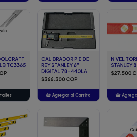
adido
Añadido
A
zalo
OOLCRAFT
CALIBRADOR PIE DE
NIVEL TO
0LB TC3365
REY STANLEY 6"
STANLEY 8
DIGITAL 78-440LA
COP
$27.500 
$366.300 COP
talles
Agregar al Carrito
Agregar
Añadido
A
Cot