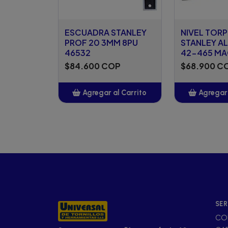
ESCUADRA STANLEY
NIVEL TOR
PROF 20 3MM 8PU
STANLEY AL
46532
42-465 M
$84.600 COP
$68.900 C
Agregar al Carrito
Agregar 
Añadido
Añ
SER
CO