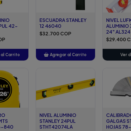
INIO
ESCUADRA STANLEY
NIVEL LUF
PUL 42-
12 46040
ALUMINIO 
24" AL324
$32.700 COP
OP
$29.400 
al Carrito
Agregar al Carrito
Ver d
adido
Añadido
RO
NIVEL ALUMINIO
CALIBRAD
MTS
STANLEY 24PUL
GALGAS S
6-840
STHT42074LA
HOJAS 78-