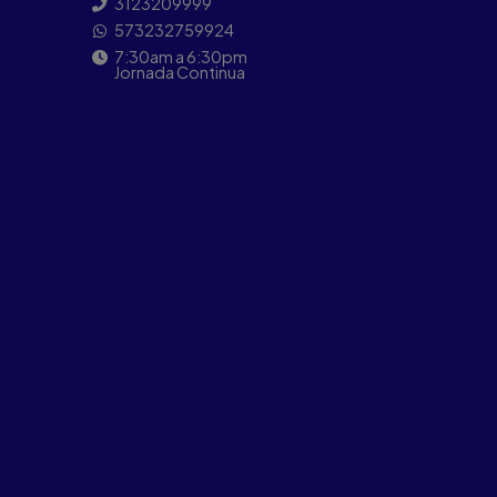
3123209999
573232759924
7:30am a 6:30pm
Jornada Continua