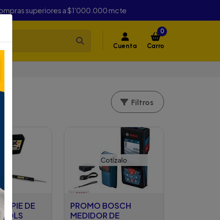
compras superiores a $1'000.000 mcte
0
Cuenta
Carro
Filtros
Cotízalo
R PIE DE
PROMO BOSCH
TOOLS
MEDIDOR DE