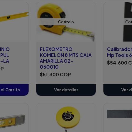
adido
Añadido
A
Cotízalo
Cot
INIO
FLEXOMETRO
Calibrador
8PUL
KOMELON 8 MTS CAJA
Mp Tools 
-LA
AMARILLA 02-
$54.600 
060010
OP
$51.300 COP
al Carrito
Ver detalles
Ver d
adido