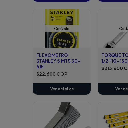
Añadido
Añ
Cotízalo
Cotí
FLEXOMETRO
TORQUE T
STANLEY 5 MTS 30-
1/2" 10-15
615
$213.600 
$22.600 COP
Ver detalles
Ver de