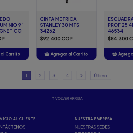
PEDO
CINTA METRICA
ESCUADRA
UMINIO 9"
STANLEY 30 MTS
PROF 25 
AGNETICO
34262
46534
OP
$92.400 COP
$84.300 
al Carrito
Agregar al Carrito
Agregar
adido
Añadido
A
1
2
3
4
Último
VOLVER ARRIBA
VICIO AL CLIENTE
NUESTRA EMPRESA
NTÁCTENOS
NUESTRAS SEDES