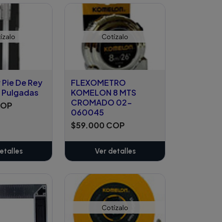
ñadido
Añadido
ízalo
Cotízalo
 Pie De Rey
FLEXOMETRO
6 Pulgadas
KOMELON 8 MTS
CROMADO 02-
COP
060045
$59.000 COP
etalles
Ver detalles
Cotízalo