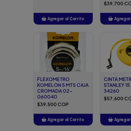
$39.700 C
Agregar al Carrito
Agregar 
Añadido
Añ
FLEXOMETRO
CINTA MET
KOMELON 5 MTS CAJA
STANLEY 15
CROMADA 02-
34260
060040
$57.600 C
$39.500 COP
Agregar al Carrito
Agregar 