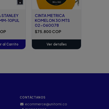
 STANLEY
CINTA METRICA
4MM-10PUL
KOMELON 30 MTS
02-060078
COP
$75.800 COP
 al Carrito
Ver detalles
ñadido
CONTÁCTANOS
ecommerce@unitorni.co