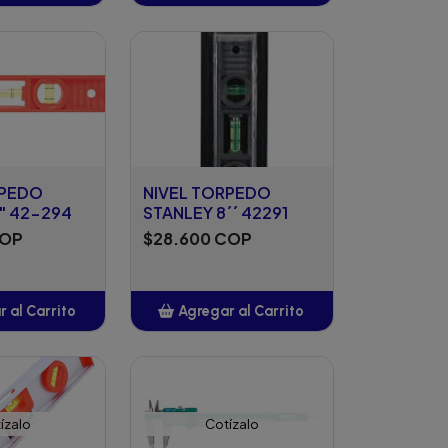
ñadido
Añadido
RPEDO
NIVEL TORPEDO
" 42-294
STANLEY 8´´ 42291
COP
$28.600 COP
 al Carrito
Agregar al Carrito
ñadido
Añadido
ízalo
Cotízalo