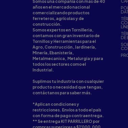
CA
Somos una compañía con más de 40
años en el mercado nacional
POL
DA
comercializando productos
ferreteros, agrícolas y de
TÉR
CO
construcción.
LÍN
Somos expertos en Tornilleria,
TÉR
contamos con gran inventario de
DE 
Tornillos y Herramientas para el
SOL
Agro, Construcción, Jardinería,
CO
Minería, Ebanistería,
PR
Metalmecanica, Metalurgia y para
todos los sectores como el
Industrial.
Suplimos tu industria con cualquier
producto o necesidad que tengas,
contáctanos para saber más.
*Aplican condiciones y
restricciones. Envíos a todo el país
con forma de pago contraentrega.
** Se entrega KIT PARRILLERO por
compras superiores a $1'000.000