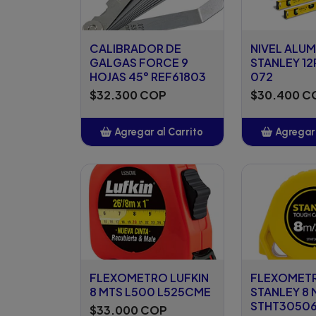
CALIBRADOR DE
NIVEL ALUM
GALGAS FORCE 9
STANLEY 12
HOJAS 45° REF61803
072
$32.300 COP
$30.400 C
Agregar al Carrito
Agregar 
Añadido
Añ
FLEXOMETRO LUFKIN
FLEXOMET
8 MTS L500 L525CME
STANLEY 8 
STHT3050
$33.000 COP