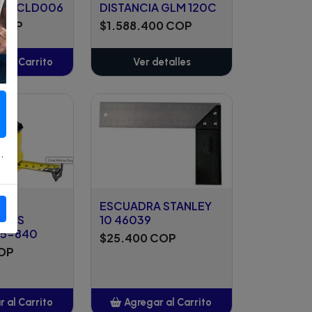
PUL CLD006
DISTANCIA GLM 120C
 COP
$1.588.400 COP
 al Carrito
Ver detalles
ñadido
.
TRO
ESCUADRA STANLEY
 MTS
10 46039
05-840
$25.400 COP
COP
 al Carrito
Agregar al Carrito