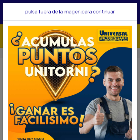
Hacemos envíos a todo el país, somos su proveedor de
pulsa fuera de la imagen para continuar
confianza&nbsp;Recibe un KIT PARRILLERO por compras
superiores a $1'000.000 mcte
Inicio
TORNILLERIA
VARILLAS
VARILLAS
Filtros