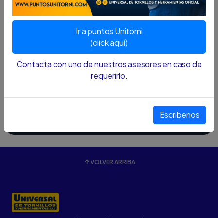
Cotízalo
Ir a puntos Unitorni
(click aquí)
Contacta con uno de nuestros asesores en caso de
requerirlo.
VARILLA ROSCADA RO ZINC X MT
$0 COP
Escribenos
Ver detalles
VOLVER ARRIBA