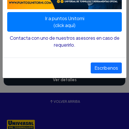
Cotízalo
Ir a puntos Unitorni
(click aquí)
Contacta con uno de nuestros asesores en caso de
requerirlo.
TORNO COPIADOR PARA MESA TOOLCKRAFT 3/4
HP TC5418
$2.770.400 COP
Escribenos
Ver detalles
VOLVER ARRIBA