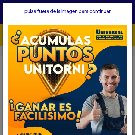
Hacemos envíos a todo el país, somos su proveedor de
pulsa fuera de la imagen para continuar
confianza&nbsp;Recibe un KIT PARRILLERO por compras
superiores a $1'000.000 mcte
Inicio
MÁQUINAS
TORNO
TORNO
Filtros