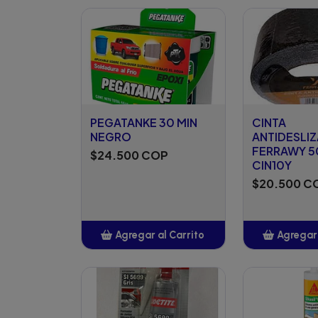
Añadido
Añ
PEGATANKE 30 MIN
CINTA
NEGRO
ANTIDESLI
FERRAWY 5
$24.500 COP
CIN10Y
$20.500 C
Agregar al Carrito
Agregar 
Añadido
Añ