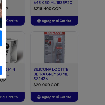
648 X 50 ML 1835920
 COP
$218.400 COP
 al Carrito
Agregar al Carrito
ñadido
Añadido
.
 33 MIN
SILICONA LOCTITE
ENTE
ULTRA GREY 50 ML
522436
COP
$20.000 COP
 al Carrito
Agregar al Carrito