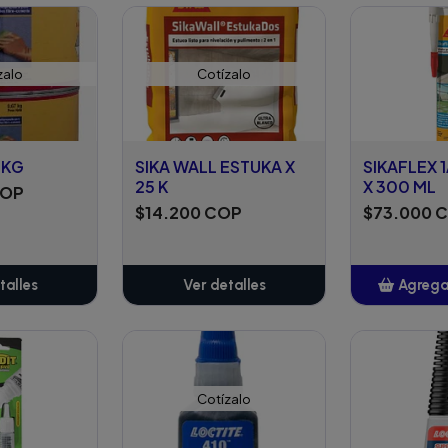
adido
Añadido
A
zalo
Cotízalo
2KG
SIKA WALL ESTUKA X
SIKAFLEX 
25 K
X 300 ML
COP
$14.200 COP
$73.000 
talles
Ver detalles
Agregar
A
Cotízalo