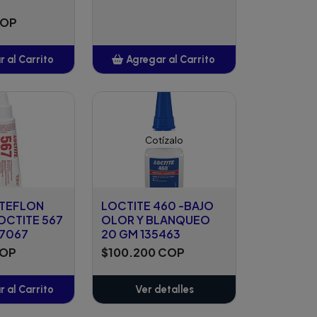
COP
 al Carrito
Agregar al Carrito
ñadido
Añadido
Cotízalo
 TEFLON
LOCTITE 460 -BAJO
OCTITE 567
OLOR Y BLANQUEO
87067
20 GM 135463
COP
$100.200 COP
 al Carrito
Ver detalles