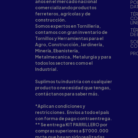
años en el mercado nacional
POL
DA
comercializando productos
ferreteros, agrícolas y de
TÉR
CO
construcción.
LÍN
Somos expertos en Tornilleria,
TÉR
contamos con gran inventario de
DE 
Tornillos y Herramientas para el
SOL
Agro, Construcción, Jardinería,
CO
Minería, Ebanistería,
PR
Metalmecanica, Metalurgia y para
todos los sectores como el
Industrial.
Suplimos tu industria con cualquier
producto o necesidad que tengas,
contáctanos para saber más.
*Aplican condiciones y
restricciones. Envíos a todo el país
con forma de pago contraentrega.
** Se entrega KIT PARRILLERO por
compras superiores a $1'000.000
mcte que hayan sido realizadas