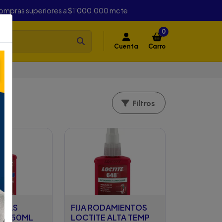
compras superiores a $1'000.000 mcte
0
Cuenta
Carro
Filtros
SCAS
FIJA RODAMIENTOS
243 50ML
LOCTITE ALTA TEMP