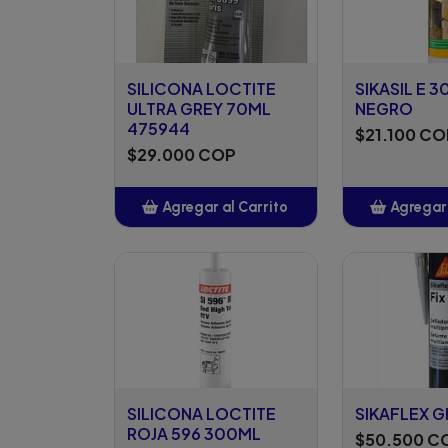
SILICONA LOCTITE
SIKASIL E 
ULTRA GREY 70ML
NEGRO
475944
$21.100 CO
$29.000 COP
Agregar al Carrito
Agregar 
Añadido
Añ
SILICONA LOCTITE
SIKAFLEX GR
ROJA 596 300ML
$50.500 C