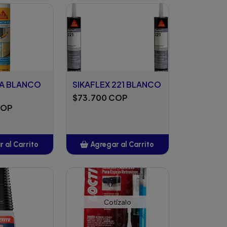
ñadido
1A BLANCO
SIKAFLEX 221 BLANCO
$73.700 COP
COP
 al Carrito
Agregar al Carrito
ñadido
Añadido
Cotízalo