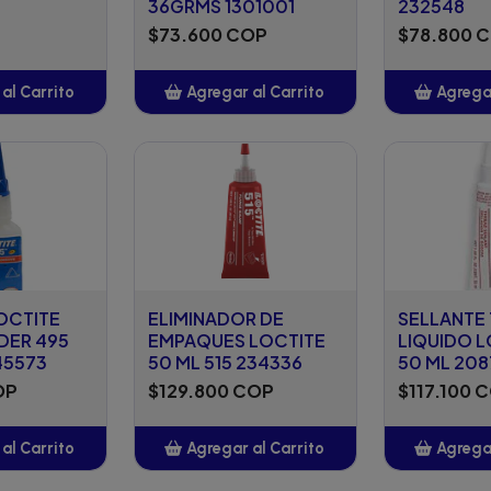
36GRMS 1301001
232548
$73.600 COP
$78.800 
al Carrito
Agregar al Carrito
Agregar
adido
Añadido
A
OCTITE
ELIMINADOR DE
SELLANTE
DER 495
EMPAQUES LOCTITE
LIQUIDO L
45573
50 ML 515 234336
50 ML 20
OP
$129.800 COP
$117.100 
al Carrito
Agregar al Carrito
Agregar