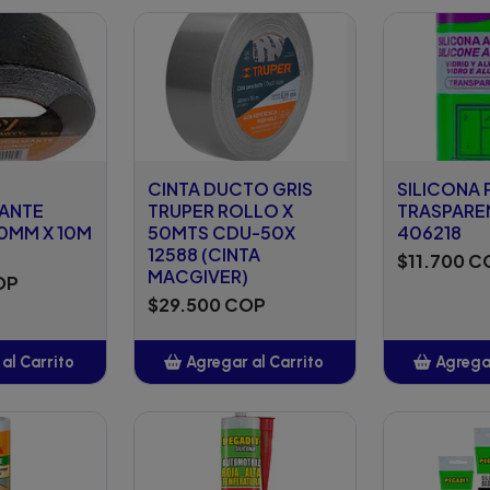
adido
Añadido
A
CINTA DUCTO GRIS
SILICONA 
ZANTE
TRUPER ROLLO X
TRASPARE
0MM X 10M
50MTS CDU-50X
406218
12588 (CINTA
$11.700 C
MACGIVER)
OP
$29.500 COP
al Carrito
Agregar al Carrito
Agregar
adido
Añadido
A