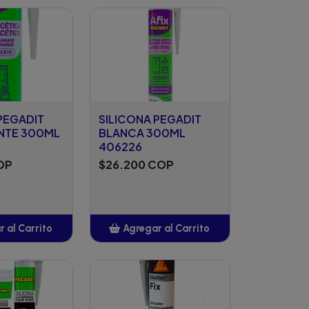
ñadido
Añadido
PEGADIT
SILICONA PEGADIT
NTE 300ML
BLANCA 300ML
406226
OP
$26.200 COP
 al Carrito
Agregar al Carrito
ñadido
Añadido