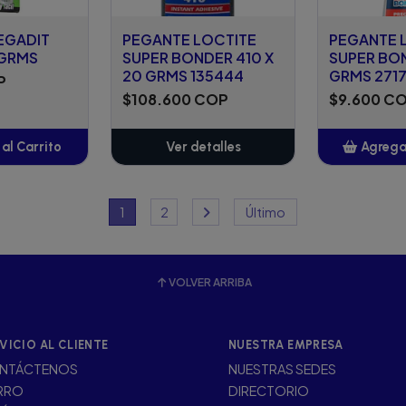
EGADIT
PEGANTE LOCTITE
PEGANTE 
 GRMS
SUPER BONDER 410 X
SUPER BO
20 GRMS 135444
GRMS 2717
P
$108.600 COP
$9.600 C
al Carrito
Ver detalles
Agregar
adido
A
1
2
Último
VOLVER ARRIBA
VICIO AL CLIENTE
NUESTRA EMPRESA
NTÁCTENOS
NUESTRAS SEDES
RRO
DIRECTORIO