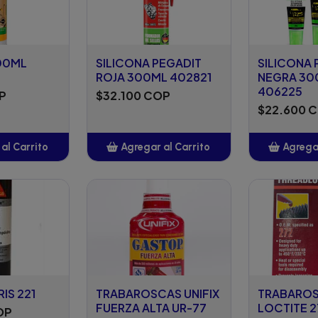
300ML
SILICONA PEGADIT
SILICONA 
ROJA 300ML 402821
NEGRA 30
406225
P
$32.100 COP
$22.600 
al Carrito
Agregar al Carrito
Agregar
adido
Añadido
A
IS 221
TRABAROSCAS UNIFIX
TRABARO
FUERZA ALTA UR-77
LOCTITE 2
OP