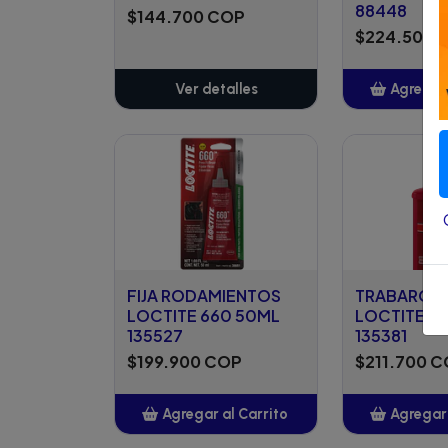
88448
$144.700 COP
$224.500 
Ver detalles
Agregar 
Añ
FIJA RODAMIENTOS
TRABAROS
LOCTITE 660 50ML
LOCTITE 27
135527
135381
$199.900 COP
$211.700 
Agregar al Carrito
Agregar 