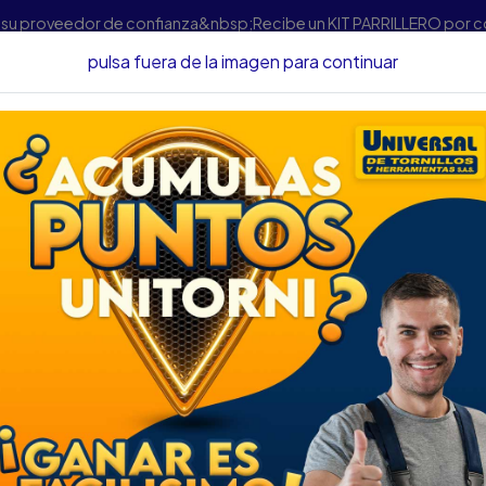
s su proveedor de confianza&nbsp;Recibe un KIT PARRILLERO por 
pulsa fuera de la imagen para continuar
Inicio
Adhesivos y Lubricantes
Adhesivos
Adhesivos
CAS
SILICONA LOCTITE
TRABARO
7 50 ML
ULTRA GREY SI 5699
LOCTITE 