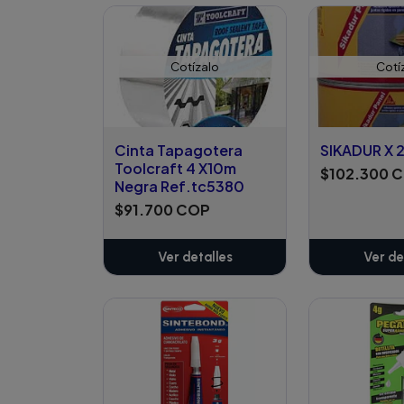
Añadido
Añ
Cotízalo
Cotí
Cinta Tapagotera
SIKADUR X 
Toolcraft 4 X10m
$102.300 
Negra Ref.tc5380
$91.700 COP
Ver detalles
Ver de