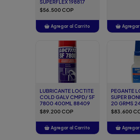
SUPERFLEX 198817
$56.500 COP
Agregar al Carrito
Agregar 
Añadido
Añ
LUBRICANTE LOCTITE
PEGANTE L
COLD GALV CMPD/ SF
SUPER BON
7800 400ML 88409
20 GRMS 2
$89.200 COP
$83.600 C
Agregar al Carrito
Agregar 