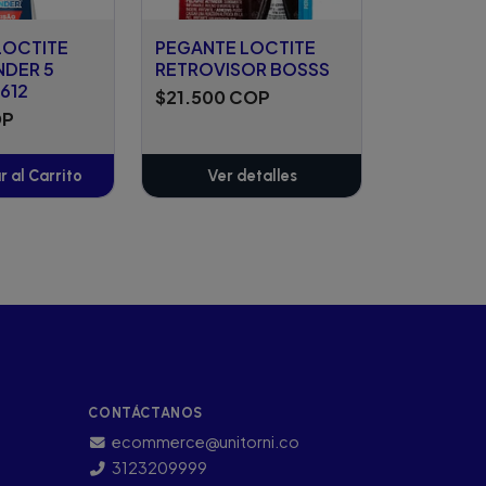
LOCTITE
PEGANTE LOCTITE
NDER 5
RETROVISOR BOSSS
612
$21.500 COP
OP
 al Carrito
Ver detalles
ñadido
CONTÁCTANOS
ecommerce@unitorni.co
3123209999