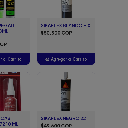
PEGADIT
SIKAFLEX BLANCO FIX
0ML
$50.500 COP
COP
 al Carrito
Agregar al Carrito
ñadido
Añadido
SCAS
SIKAFLEX NEGRO 221
72 10 ML
$49.600 COP