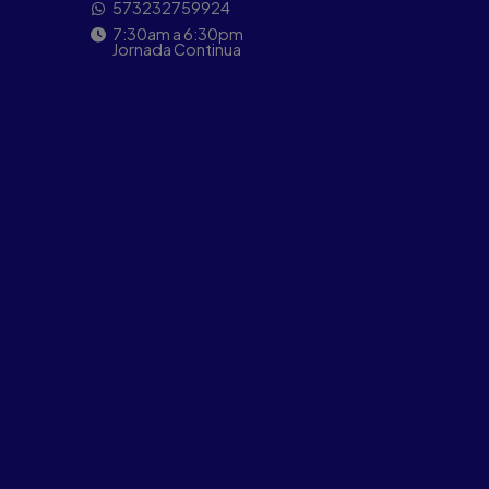
573232759924
7:30am a 6:30pm
Jornada Continua