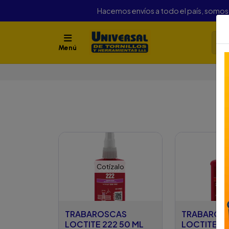
Hacemos envíos a todo el país, somo
Menú
Cotízalo
TRABAROSCAS
TRABAROS
LOCTITE 222 50 ML
LOCTITE 27