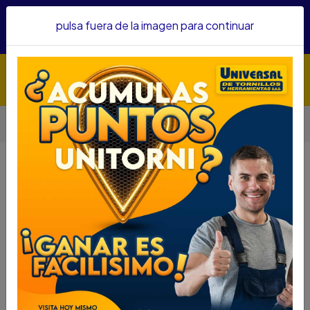
Hacemos envíos a todo el país, somos su proveedor de
pulsa fuera de la imagen para continuar
confianza&nbsp;Recibe un KIT PARRILLERO por compras
superiores a $1'000.000 mcte
Inicio
Adhesivos y Lubricantes
Adhesivos
PEGATANKE 33 MIN TRANSPARENTE
PEGATANKE 33 MIN TRANSPARENTE
DESCRIPCIÓN
PEGATANKE 33 MIN TRANSPARENTE
SKU...69352052
DESCRIPCIÓN....
La increíble fórmula de Pegatanke transparente ha
sido desarrollada para soldar y reparar cualquier tipo
de superficie incluso bajo el agua y Soldadura al frio.