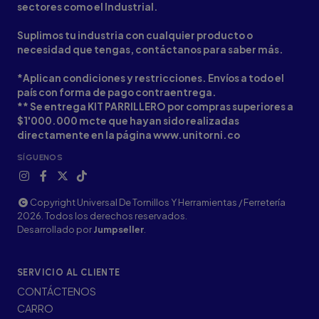
sectores como el Industrial.
Suplimos tu industria con cualquier producto o
necesidad que tengas, contáctanos para saber más.
*Aplican condiciones y restricciones. Envíos a todo el
país con forma de pago contraentrega.
** Se entrega KIT PARRILLERO por compras superiores a
$1'000.000 mcte que hayan sido realizadas
directamente en la página www.unitorni.co
SÍGUENOS
Copyright Universal De Tornillos Y Herramientas / Ferretería
2026. Todos los derechos reservados.
Desarrollado por
Jumpseller
.
SERVICIO AL CLIENTE
CONTÁCTENOS
CARRO