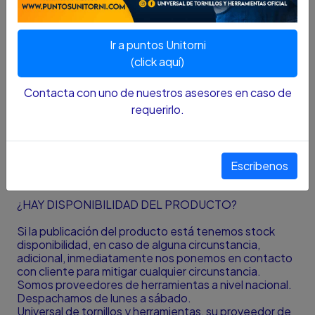
- Marca Pegatanke
- Contenido 32cc
- 45 minutos al sol (1:45 a la sombra)
Ir a puntos Unitorni
- Recibe hasta 700 kg
- 500ºC
(click aquí)
- Único pega bajo el agua
- Ningún solvente lo penetra
Contacta con uno de nuestros asesores en caso de
requerirlo.
Nota
:
El color y el tamaño presentado en la fotografía
es una aproximación al color y tamaño real y puede
Escribenos
variar con la resolución de la pantalla desde donde se
está viendo el producto.
¿HAY DISPONIBILIDAD DEL PRODUCTO?
Si la publicación del producto está tenemos stock
disponibilidad, en caso de alguna circunstancia,
adicional, inmediatamente nos ponemos en contacto
con cliente para mitigar cualquier circunstancia.
Somos proveedores de herramientas a nivel nacional.
Despachamos de lunes a sábado.
Universal de tornillos y herramientas, su proveedor de