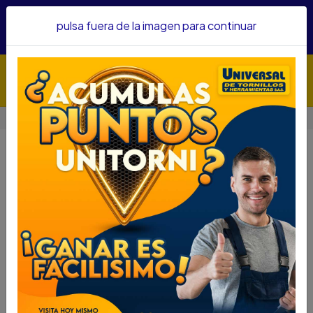
Hacemos envíos a todo el país, somos su proveedor de
pulsa fuera de la imagen para continuar
confianza&nbsp;Recibe un KIT PARRILLERO por compras
superiores a $1'000.000 mcte
Inicio
Herramientas
Herramienta Eléctrica
Sierras
Sierras
Filtros