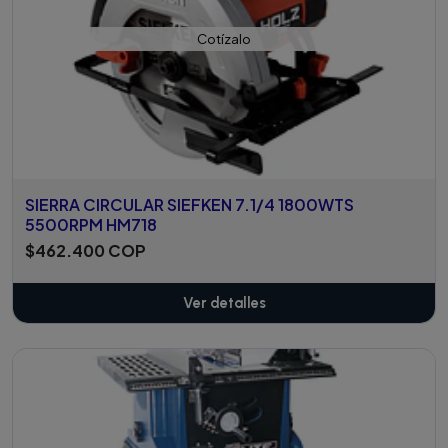
Cotízalo
SIERRA CIRCULAR SIEFKEN 7.1/4 1800WTS
5500RPM HM718
$462.400 COP
Ver detalles