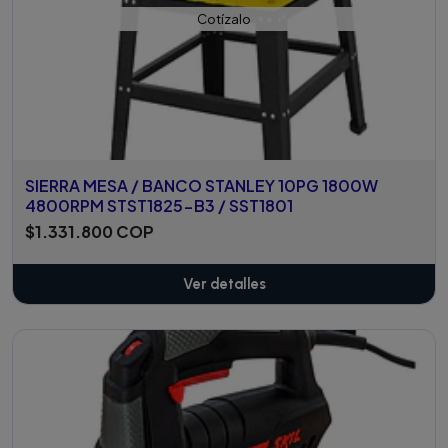
Cotízalo
SIERRA MESA / BANCO STANLEY 10PG 1800W
4800RPM STST1825-B3 / SST1801
$1.331.800 COP
Ver detalles