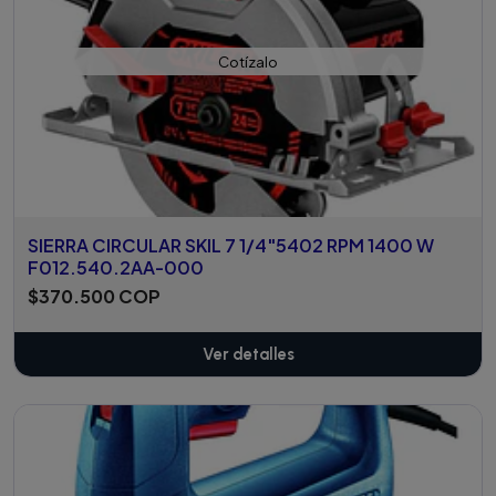
Cotízalo
SIERRA CIRCULAR SKIL 7 1/4"5402 RPM 1400 W
F012.540.2AA-000
$370.500 COP
Ver detalles