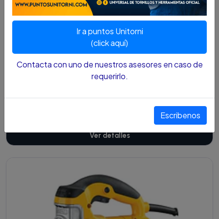
Cotízalo
Ir a puntos Unitorni
(click aquí)
Contacta con uno de nuestros asesores en caso de
requerirlo.
SIERRA MESA / BANCO SKIL 10" 254MM 1600W
5000ROM 3610 F012.361.0AA-000
$1.407.800 COP
Escribenos
Ver detalles