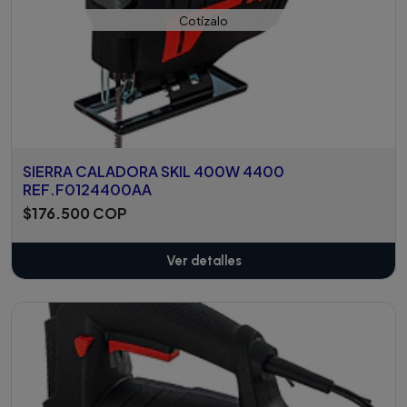
Cotízalo
SIERRA CALADORA SKIL 400W 4400
REF.F0124400AA
$176.500 COP
Ver detalles