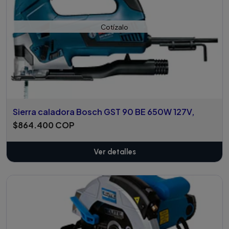
Cotízalo
Sierra caladora Bosch GST 90 BE 650W 127V,
$864.400 COP
Ver detalles