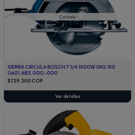
Cotízalo
SIERRA CIRCULA BOSCH 7 1/4 1500W GKS 150
0601.6B3.0G0-000
$729.300 COP
Ver detalles