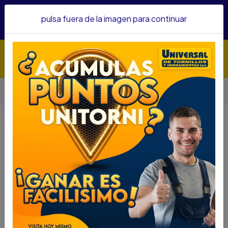
Hacemos envíos a todo el país, somos su proveedor de
pulsa fuera de la imagen para continuar
confianza&nbsp;Recibe un KIT PARRILLERO por compras
superiores a $1'000.000 mcte
Inicio
Herramientas
Herramienta Eléctrica
Sierras
SIERRA CALADORA SKIL 400W 4400 REF.F0124400AA
SIERRA CALADORA SKIL 400W
4400 REF.F0124400AA
DESCRIPCIÓN
SIERRA CALADORA SKIL 400W 4400
REF.F0124400AA
SKU..72713030
DESCRIPCIÓN...
Potencia 400w