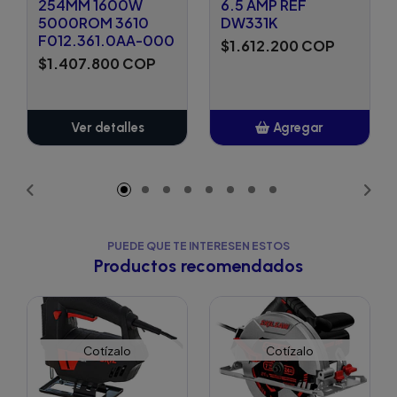
254MM 1600W
6.5 AMP REF
5000ROM 3610
DW331K
F012.361.0AA-000
$1.612.200 COP
$1.407.800 COP
Ver detalles
Agregar
Añadido
PUEDE QUE TE INTERESEN ESTOS
Productos recomendados
Cotízalo
Cotízalo