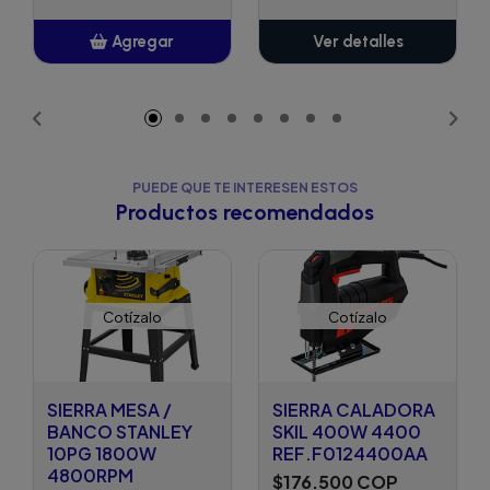
Agregar
Ver detalles
Añadido
PUEDE QUE TE INTERESEN ESTOS
Productos recomendados
Cotízalo
Cotízalo
SIERRA MESA /
SIERRA CALADORA
BANCO STANLEY
SKIL 400W 4400
10PG 1800W
REF.F0124400AA
4800RPM
$176.500 COP