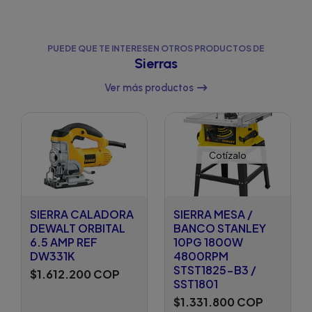
PUEDE QUE TE INTERESEN OTROS PRODUCTOS DE
Sierras
Ver más productos
Cotízalo
SIERRA CALADORA
SIERRA MESA /
DEWALT ORBITAL
BANCO STANLEY
6.5 AMP REF
10PG 1800W
DW331K
4800RPM
STST1825-B3 /
$1.612.200 COP
SST1801
$1.331.800 COP