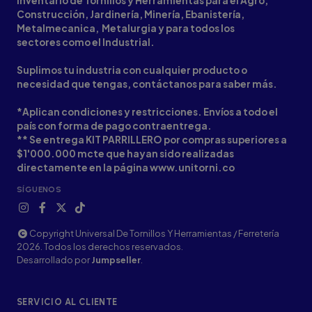
inventario de Tornillos y Herramientas para el Agro,
Construcción, Jardinería, Minería, Ebanistería,
Metalmecanica, Metalurgia y para todos los
sectores como el Industrial.
Suplimos tu industria con cualquier producto o
necesidad que tengas, contáctanos para saber más.
*Aplican condiciones y restricciones. Envíos a todo el
país con forma de pago contraentrega.
** Se entrega KIT PARRILLERO por compras superiores a
$1'000.000 mcte que hayan sido realizadas
directamente en la página www.unitorni.co
SÍGUENOS
Copyright Universal De Tornillos Y Herramientas / Ferretería
2026. Todos los derechos reservados.
Desarrollado por
Jumpseller
.
SERVICIO AL CLIENTE