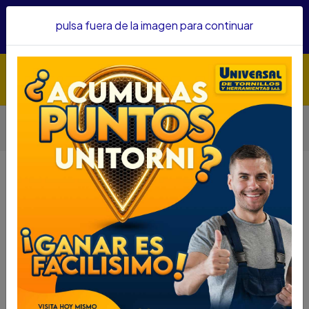
Hacemos envíos a todo el país, somos su proveedor de
pulsa fuera de la imagen para continuar
confianza&nbsp;Recibe un KIT PARRILLERO por compras
superiores a $1'000.000 mcte
Inicio
Herramientas
Herramienta Eléctrica
Sierras
SIERRA MESA / BANCO SKIL 10" 254MM 1600W 5000ROM
3610 F012.361.0AA-000
SIERRA MESA / BANCO SKIL 10"
254MM 1600W 5000ROM 3610
F012.361.0AA-000
DESCRIPCIÓN
SIERRA MESA / BANCO SKIL 10" 254MM 1600W
5000ROM 3610 F012.361.0AA-000
SKU...72753067