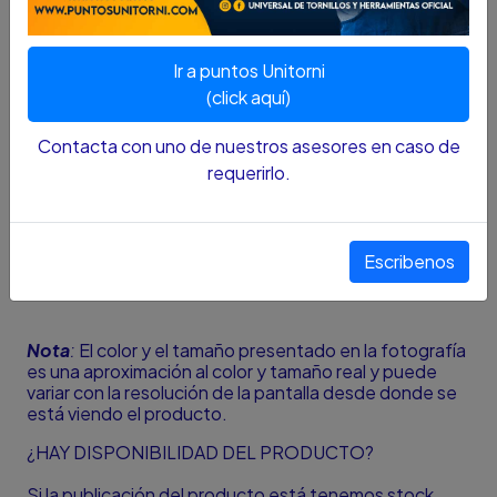
DESCRIPCIÓN...
ESPECIFICACIONES
Ir a puntos Unitorni
Espiga 1”
(click aquí)
Largo 95mm
Contacta con uno de nuestros asesores en caso de
requerirlo.
Aplicación Uso En Herramientas De Impacto
Tipo De Cubo 6 Puntos
Medida 3.1/16”
Escribenos
Longitud Del Cubo Corto
Nota
:
El color y el tamaño presentado en la fotografía
es una aproximación al color y tamaño real y puede
variar con la resolución de la pantalla desde donde se
está viendo el producto.
¿HAY DISPONIBILIDAD DEL PRODUCTO?
Si la publicación del producto está tenemos stock