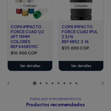
Cotízalo
Cotízalo
COPA IMPACTO
COPA IMPACTO
FORCE CUAD 1/2
FORCE CUAD 1PUL
6PT 19MM
2 3/16
COLORES
REF4852.3.16
REF4458519C
$111.000 COP
$10.900 COP
Ver detalles
Ver detalles
PUEDE QUE TE INTERESEN ESTOS
Productos recomendados