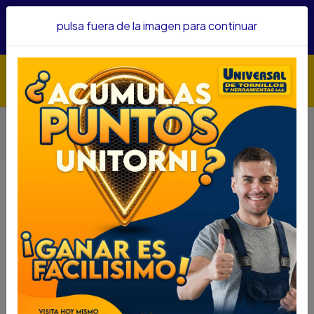
Hacemos envíos a todo el país, somos su proveedor de
pulsa fuera de la imagen para continuar
confianza&nbsp;Recibe un KIT PARRILLERO por compras
superiores a $1'000.000 mcte
Inicio
Herramientas
Accesorios Para Herramientas
Copas
COPA IMPACTO FORCE CUAD 1PUL 3 1/16 REF4853.1.16
COPA IMPACTO FORCE CUAD 1PUL 3
1/16 REF4853.1.16
DESCRIPCIÓN
COPA IMPACTO FORCE CUAD 1PUL 3 1/16
REF4853.1.16
SKU....48615784