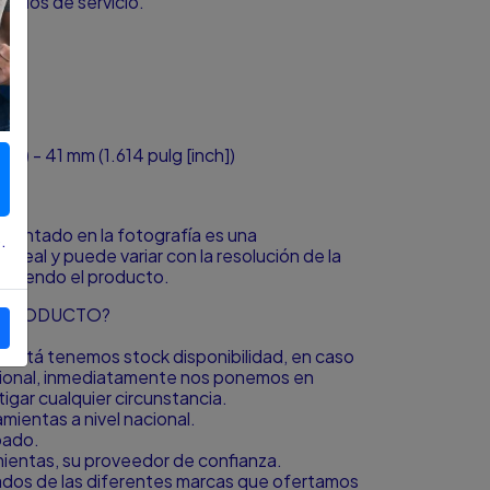
ículos de servicio.
h]) - 41 mm (1.614 pulg [inch])
resentado en la fotografía es una
.
o real y puede variar con la resolución de la
á viendo el producto.
L PRODUCTO?
to está tenemos stock disponibilidad, en caso
icional, inmediatamente nos ponemos en
igar cualquier circunstancia.
ientas a nivel nacional.
bado.
amientas, su proveedor de confianza.
zados de las diferentes marcas que ofertamos