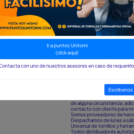
Para tuercas de rueda de veh
Medida: 41 mm x 21 mm
Largo: 450 mm
Tipo de llave cabeza fija
Medida 21 mm (0.826 pulg [inc
Ir a puntos Unitorni
(click aquí)
Nota
:
El color y el tamaño p
Contacta con uno de nuestros asesores en caso de requerirlo
aproximación al color y tamañ
pantalla desde donde se est
¿HAY DISPONIBILIDAD DE
Escribenos
Si la publicación del produc
de alguna circunstancia, ad
contacto con cliente para mit
Somos proveedores de herram
Despachamos de lunes a sá
Universal de tornillos y herr
Todos distribuidores autori