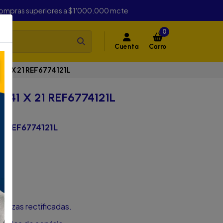
compras superiores a $1'000.000 mcte
0
Cuenta
Carro
1 X 21 REF6774121L
41 X 21 REF6774121L
1 REF6774121L
bezas rectificadas.