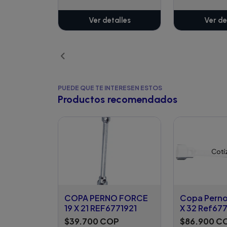
Ver detalles
Ver de
PUEDE QUE TE INTERESEN ESTOS
Productos recomendados
Cotí
COPA PERNO FORCE
Copa Perno
19 X 21 REF6771921
X 32 Ref67
$39.700 COP
$86.900 C