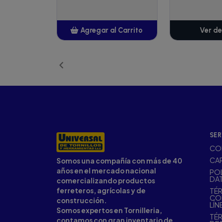
Agregar al Carrito
Ver de
Añadido
SER
CO
CA
Somos una compañía con más de 40
años en el mercado nacional
POL
DA
comercializando productos
ferreteros, agrícolas y de
TÉR
CO
construcción.
LÍN
Somos expertos en Tornilleria,
TÉR
contamos con gran inventario de