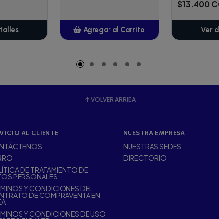
$13.400 
talles
Agregar al Carrito
Ver d
Añadido
VOLVER ARRIBA
VICIO AL CLIENTE
NUESTRA EMPRESA
NTÁCTENOS
NUESTRAS SEDES
RRO
DIRECTORIO
ÍTICA DE TRATAMIENTO DE
TOS PERSONALES
MINOS Y CONDICIONES DEL
NTRATO DE COMPRAVENTA EN
EA
MINOS Y CONDICIONES DE USO