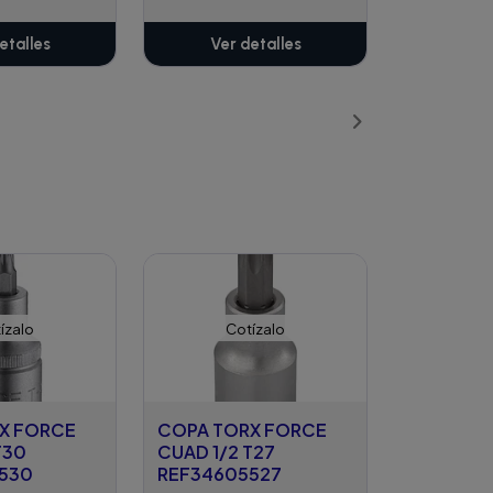
etalles
Ver detalles
ízalo
Cotízalo
X FORCE
COPA TORX FORCE
T30
CUAD 1/2 T27
530
REF34605527