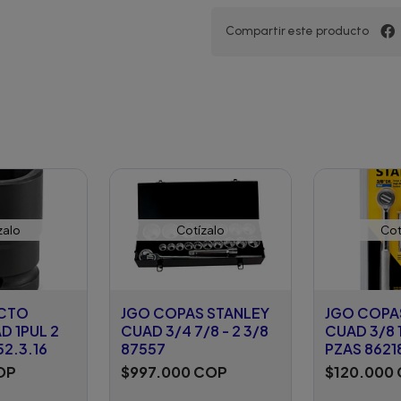
Compartir este producto
zalo
Cotízalo
Cot
ACTO
JGO COPAS STANLEY
JGO COPA
D 1PUL 2
CUAD 3/4 7/8 - 2 3/8
CUAD 3/8 
52.3.16
87557
PZAS 8621
OP
$997.000 COP
$120.000