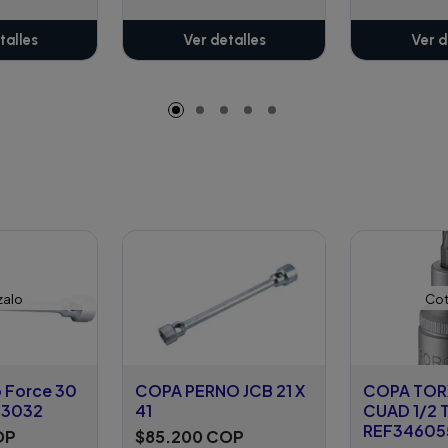
talles
Ver detalles
Ver d
zalo
Cot
 Force 30
COPA PERNO JCB 21 X
COPA TOR
73032
41
CUAD 1/2 
REF34605
OP
$85.200 COP