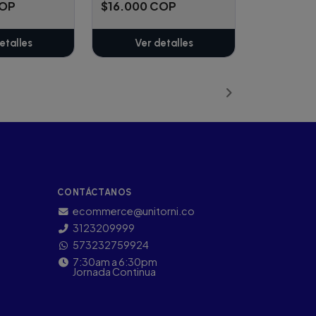
COP
$16.000 COP
etalles
Ver detalles
CONTÁCTANOS
ecommerce@unitorni.co
3123209999
573232759924
7:30am a 6:30pm
Jornada Continua