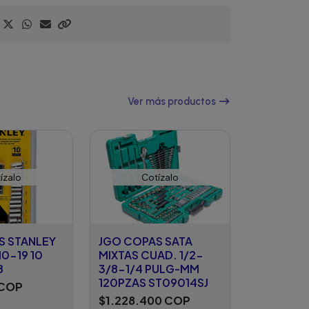
Ver más productos
ízalo
Cotízalo
S STANLEY
JGO COPAS SATA
10-19 10
MIXTAS CUAD. 1/2-
8
3/8-1/4 PULG-MM
120PZAS ST09014SJ
 COP
$1.228.400 COP