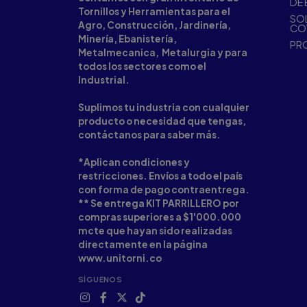
DE 
Tornillos y Herramientas para el
SOL
Agro, Construcción, Jardinería,
CO
Minería, Ebanistería,
PR
Metalmecanica, Metalurgia y para
todos los sectores como el
Industrial.
Suplimos tu industria con cualquier
producto o necesidad que tengas,
contáctanos para saber más.
*Aplican condiciones y
restricciones. Envíos a todo el país
con forma de pago contraentrega.
** Se entrega KIT PARRILLERO por
compras superiores a $1'000.000
mcte que hayan sido realizadas
directamente en la página
www.unitorni.co
SÍGUENOS