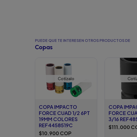
PUEDE QUE TE INTERESEN OTROS PRODUCTOS DE
Copas
Cotízalo
Cotí
COPA IMPACTO
COPA IMP
FORCE CUAD 1/2 6PT
FORCE CUA
19MM COLORES
3/16 REF48
REF4458519C
$111.000 C
$10.900 COP