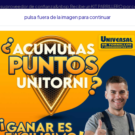
s su proveedor de confianza&nbsp;Recibe un KIT PARRILLERO por 
pulsa fuera de la imagen para continuar
s
Accesorios Para Herramientas
Copas
COPA PERNO FORCE 4
COPA PERNO FORCE 
DESCRIPCIÓN
COPA PERNO FORCE 41 X 2
SKU.....48740525
DESCRIPCIÓN....
ESPECIFICACIONES
Cromo-Vanadio, cromado, ca