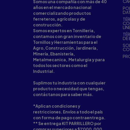
CA
Somos una compañía con más de 40
años en el mercado nacional
POL
DA
comercializando productos
ferreteros, agrícolas y de
TÉR
CO
construcción.
LÍN
Somos expertos en Tornilleria,
TÉR
contamos con gran inventario de
DE 
Tornillos y Herramientas para el
SOL
Agro, Construcción, Jardinería,
CO
Minería, Ebanistería,
PR
Metalmecanica, Metalurgia y para
todos los sectores como el
Industrial.
Suplimos tu industria con cualquier
producto o necesidad que tengas,
contáctanos para saber más.
*Aplican condiciones y
restricciones. Envíos a todo el país
con forma de pago contraentrega.
** Se entrega KIT PARRILLERO por
compras superiores a $1'000.000