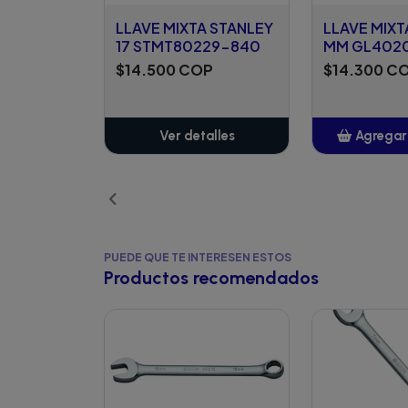
LLAVE MIXTA STANLEY
LLAVE MIXT
17 STMT80229-840
MM GL402
$14.500 COP
$14.300 C
Ver detalles
Agregar 
Añ
PUEDE QUE TE INTERESEN ESTOS
Productos recomendados