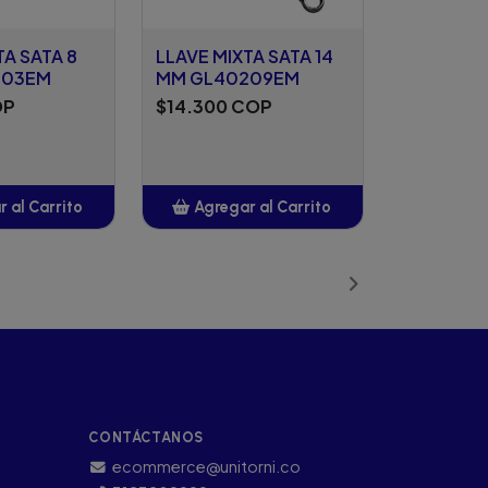
TA SATA 8
LLAVE MIXTA SATA 14
203EM
MM GL40209EM
OP
$14.300 COP
 al Carrito
Agregar al Carrito
ñadido
Añadido
CONTÁCTANOS
ecommerce@unitorni.co