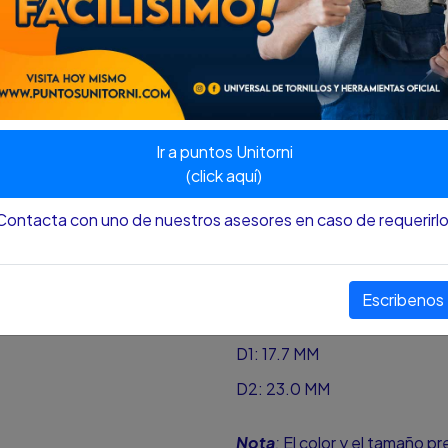
CARACTERÍSTICAS:
Hecho de acero al cromo-va
Línea doble (SAE) y línea mol
zócalos estándar y métricos
Tecnología Surface
Recubrimiento en cromo niqu
Ir a puntos Unitorni
Marca bajo relieve.
(click aquí)
100% Original SATA
Acabado: Brillante
Contacta con uno de nuestros asesores en caso de requerirlo
Unidad Medida: S.A.E., Pulg
Contenido: 1 Llave Combina
MEDIDAS:
Escribenos
L: 165.5 MM
D1: 17.7 MM
D2: 23.0 MM
Nota
:
El color y el tamaño p