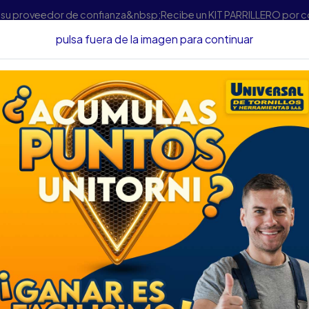
s su proveedor de confianza&nbsp;Recibe un KIT PARRILLERO por 
pulsa fuera de la imagen para continuar
amientas
Herramienta Manual
Llaves
LLAVE MIXTA SATA 11 
LLAVE MIXTA SAT
DESCRIPCIÓN
LLAVE MIXTA SATA 11MM 
SKU...66400058
DESCRIPCIÓN...
Las llaves combinadas ofrece
unión de la llave boca fija y 
Aleación en cromo vanadio qu
Recubrimiento en cromo niqu
Temple adicional en la boca d
Acabado bajo relieve - Acab