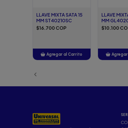
LLAVE MIXTA SATA 15
LLAVE MIXT
MM ST40210SC
MM GL402
$16.700 COP
$10.100 C
Agregar al Carrito
Agregar 
Añadido
Añ
SER
CO