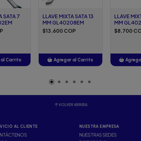
A SATA 7
LLAVE MIXTA SATA 13
LLAVE MIX
02EM
MM GL40208EM
MM GL40
OP
$13.600 COP
$8.700 C
al Carrito
Agregar al Carrito
Agregar
adido
Añadido
A
VOLVER ARRIBA
VICIO AL CLIENTE
NUESTRA EMPRESA
NTÁCTENOS
NUESTRAS SEDES