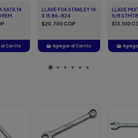
A SATA 14
LLAVE FIJA STANLEY 14
LLAVE MIX
09EM
X 15 86-824
5/8 STMT
OP
$20.700 COP
$13.100 C
al Carrito
Agregar al Carrito
Agregar
adido
Añadido
A