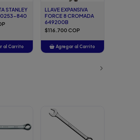
TA STANLEY
LLAVE EXPANSIVA
80253-840
FORCE 8 CROMADA
649200B
OP
$116.700 COP
 al Carrito
Agregar al Carrito
ñadido
Añadido