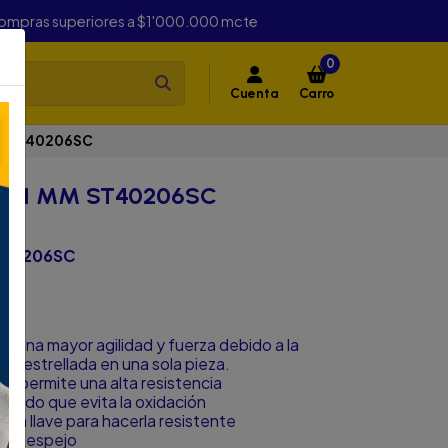
compras superiores a $1'000.000 mcte
0
Cuenta
Carro
MM ST40206SC
A 11 MM ST40206SC
ST40206SC
n una mayor agilidad y fuerza debido a la
boca estrellada en una sola pieza.
e permite una alta resistencia
elado que evita la oxidación
e la llave para hacerla resistente
ado espejo