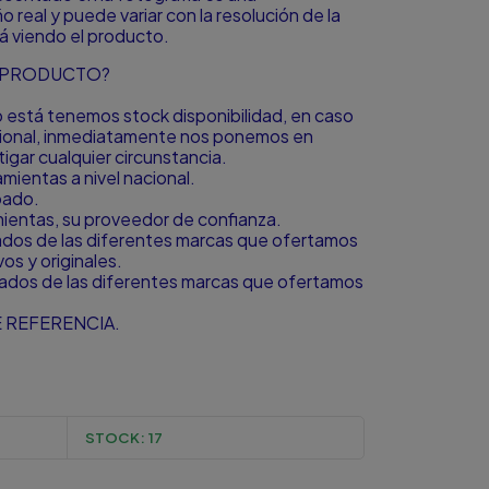
o real y puede variar con la resolución de la
á viendo el producto.
L PRODUCTO?
to está tenemos stock disponibilidad, en caso
icional, inmediatamente nos ponemos en
igar cualquier circunstancia.
ientas a nivel nacional.
bado.
amientas, su proveedor de confianza.
zados de las diferentes marcas que ofertamos
s y originales.
zados de las diferentes marcas que ofertamos
 REFERENCIA.
STOCK:
17