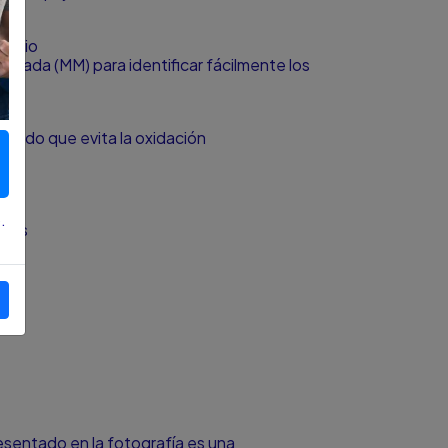
nadio
eteada (MM) para identificar fácilmente los
elado que evita la oxidación
.
adas
da
resentado en la fotografía es una