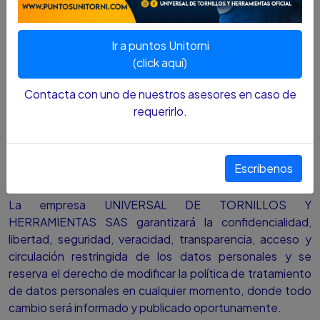
2012 que tratan sobre la protección de datos personales.
Teniendo en cuenta lo anterior, los titulares de los datos
Ir a puntos Unitorni
personales registrados en las bases de datos de la
(click aquí)
empresa UNIVERSAL DE TORNILLOS Y HERRAMIENTAS
SAS autorizan de manera voluntaria, previa, explícita,
Contacta con uno de nuestros asesores en caso de
informada e inequívoca, para que la empresa UNIVERSAL
requerirlo.
DE TORNILLOS Y HERRAMIENTAS SAS haga uso de los
datos personales para los fines relacionados con su
objeto social y en especial para fines legales,
Escribenos
contractuales y comerciales.
La empresa UNIVERSAL DE TORNILLOS Y
HERRAMIENTAS SAS garantizará la confidencialidad,
libertad, seguridad, veracidad, transparencia, acceso y
circulación restringida de los datos personales y se
reserva el derecho de modificar la política de tratamiento
de datos personales en cualquier momento, donde todo
cambio será informado y publicado oportunamente.