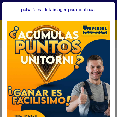
Hacemos envíos a todo el país, somos su proveedor de
pulsa fuera de la imagen para continuar
confianza&nbsp;Recibe un KIT PARRILLERO por compras
superiores a $1'000.000 mcte
Inicio
POLÍTICA DE TRATAMIENTO DE DATOS PERSONALES
POLÍTICA DE TRATAMIENTO DE DATOS
PERSONALES
La Empresa UNIVERSAL DE TORNILLOS Y
HERRAMIENTAS SAS identificada con NIT 830.512.478-
5 actuará como responsable del tratamiento de datos
personales que sean recolectados de Clientes,
Proveedores, Empleados, Contratistas, entre otros, los
cuales serán tratados bajo lo establecido en la ley y sus
disposiciones en la Ley 1266 de 2008 y en la Ley 1581 de