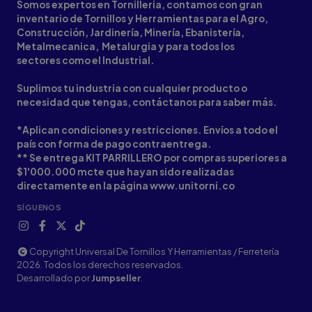
Somos expertos en Tornilleria, contamos con gran
inventario de Tornillos y Herramientas para el Agro,
Construcción, Jardinería, Minería, Ebanistería,
Metalmecanica, Metalurgia y para todos los
sectores como el Industrial.
Suplimos tu industria con cualquier producto o
necesidad que tengas, contáctanos para saber más.
*Aplican condiciones y restricciones. Envíos a todo el
país con forma de pago contraentrega.
** Se entrega KIT PARRILLERO por compras superiores a
$1'000.000 mcte que hayan sido realizadas
directamente en la página www.unitorni.co
SÍGUENOS
Copyright Universal De Tornillos Y Herramientas / Ferretería
2026. Todos los derechos reservados.
Desarrollado por
Jumpseller
.