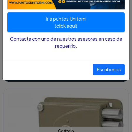
Cotízalo
Ir a puntos Unitorni
(click aquí)
Contacta con uno de nuestros asesores en caso de
requerirlo.
CERRADURA YALE 170 1/4 A.N.D.P
$104.000 COP
Escribenos
Ver detalles
Cotízalo