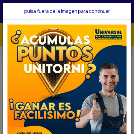
Hacemos envíos a todo el país, somos su proveedor de
pulsa fuera de la imagen para continuar
confianza&nbsp;Recibe un KIT PARRILLERO por compras
superiores a $1'000.000 mcte
Inicio
Seguridad
Cerraduras
Cerraduras
Filtros