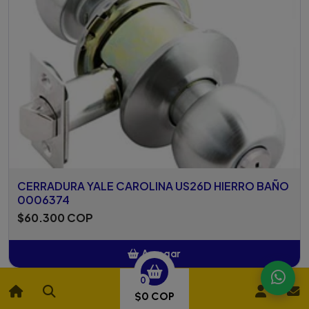
CERRADURA YALE CAROLINA US26D HIERRO BAÑO
0006374
$60.300 COP
Agregar
0
Añadido
$0 COP