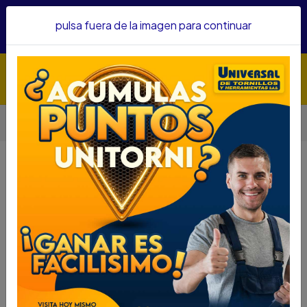
Hacemos envíos a todo el país, somos su proveedor de
pulsa fuera de la imagen para continuar
confianza&nbsp;Recibe un KIT PARRILLERO por compras
superiores a $1'000.000 mcte
Inicio
Seguridad
Cerraduras
CERRADURA YALE E35 FONTANA US 15E 0004067
CERRADURA YALE E35 FONTANA US
15E 0004067
DESCRIPCIÓN
CERRADURA YALE E35 FONTANA US 15E 0004067
SKU...43380145
DESCRIPCIÓN...
Características