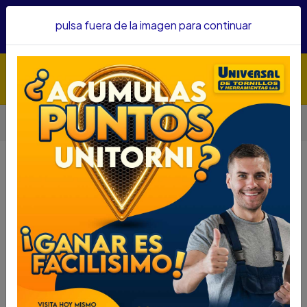
Hacemos envíos a todo el país, somos su proveedor de
pulsa fuera de la imagen para continuar
confianza&nbsp;Recibe un KIT PARRILLERO por compras
superiores a $1'000.000 mcte
Inicio
Seguridad
Cerraduras
CERRADURA YALE SOBRE 107 70 2B SD 0007194
CERRADURA YALE SOBRE 107 70 2B
SD 0007194
DESCRIPCIÓN
CERRADURA YALE SOBRE 107 70 2B SD 0007194
SKU...43320120
DESCRIPCIÓN...
Cerradura Sobreponer 107 70 2 Bulones Soldar
Izquierda La foto de este producto es adaptada y
ambientada por lo tanto no incluye ningún elemento o