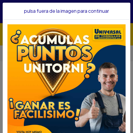
Hacemos envíos a todo el país, somos su proveedor de
pulsa fuera de la imagen para continuar
confianza&nbsp;Recibe un KIT PARRILLERO por compras
superiores a $1'000.000 mcte
Inicio
Herramientas
Accesorios Para Herramientas
CERRADURA PHILLIPS SOBREPONER 4160 SD 0012162
CERRADURA PHILLIPS SOBREPONER
4160 SD 0012162
DESCRIPCIÓN
CERRADURA PHILLIPS SOBREPONER 4160 SD
0012162
SKU...43380167
DESCRIPCIÓN...
- Backset de 60mm