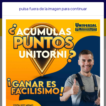
Hacemos envíos a todo el país, somos su proveedor de
pulsa fuera de la imagen para continuar
confianza&nbsp;Recibe un KIT PARRILLERO por compras
superiores a $1'000.000 mcte
Inicio
Seguridad
Cerraduras
CERRADURA PHILLIPS SOBREPONER 4060 SD 0012160
CERRADURA PHILLIPS SOBREPONER
4060 SD 0012160
DESCRIPCIÓN
CERRADURA PHILLIPS SOBREPONER 4060 SD
0012160
SKU... 43380169
DESCRIPCIÓN...