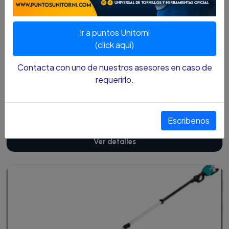
Cotízalo
Ir a puntos Unitorni
(click aquí)
Contacta con uno de nuestros asesores en caso de
requerirlo.
Cortasetos Einhell Ina 60CM GE-CH 18/60 LI +
Bateria 4.0 AM + Cargador
$891.200 COP
Escribenos
Ver detalles