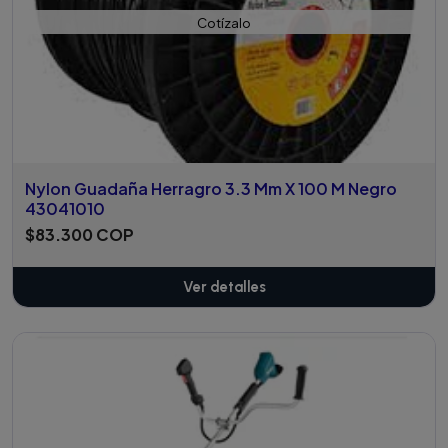
Cotízalo
Nylon Guadaña Herragro 3.3 Mm X 100 M Negro
43041010
$83.300 COP
Ver detalles