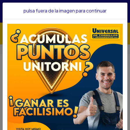
Hacemos envíos a todo el país, somos su proveedor de
pulsa fuera de la imagen para continuar
confianza&nbsp;Recibe un KIT PARRILLERO por compras
superiores a $1'000.000 mcte
Inicio
HOGAR Y JARDINERIA
HOGAR Y JARDINERIA
Filtros