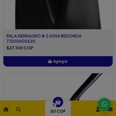
PALA HERRAGRO # 2 6056 REDONDA
T1205605620
$27.100 COP
Agregar
Añadido
0
$0 COP