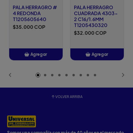
PALA HERRAGRO #
PALA HERRAGRO
4 REDONDA
CUADRADA 4303-
T1205605640
2 C16/1.6MM
T1205430320
$35.000 COP
$32.000 COP
Agregar
Agregar
Añadido
Añadido
VOLVER ARRIBA
Somos una compañía con más de 40 años en el mercado