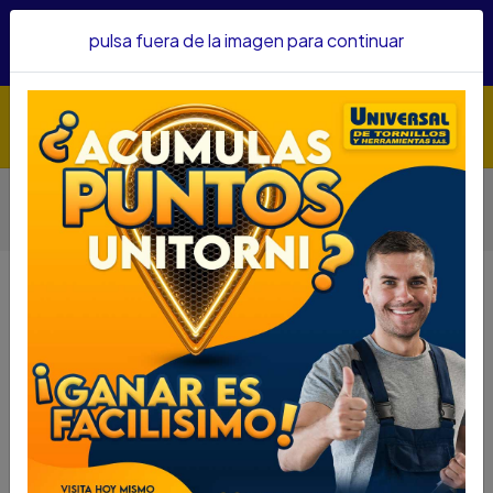
Hacemos envíos a todo el país, somos su proveedor de
pulsa fuera de la imagen para continuar
confianza&nbsp;Recibe un KIT PARRILLERO por compras
superiores a $1'000.000 mcte
Inicio
HOGAR Y JARDINERIA
OTROS ELEMENTOS HOGAR Y JARDINERIA
PALA
PALA HERRAGRO # 2 6056 REDONDA T1205605620
PALA HERRAGRO # 2 6056
REDONDA T1205605620
DESCRIPCIÓN
PALA HERRAGRO # 2 6056 REDONDA
T1205605620
SKU : 69050040