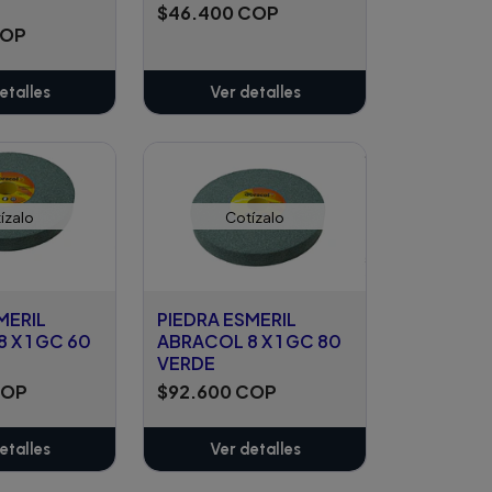
$46.400 COP
COP
etalles
Ver detalles
ízalo
Cotízalo
MERIL
PIEDRA ESMERIL
 X 1 GC 60
ABRACOL 8 X 1 GC 80
VERDE
COP
$92.600 COP
etalles
Ver detalles