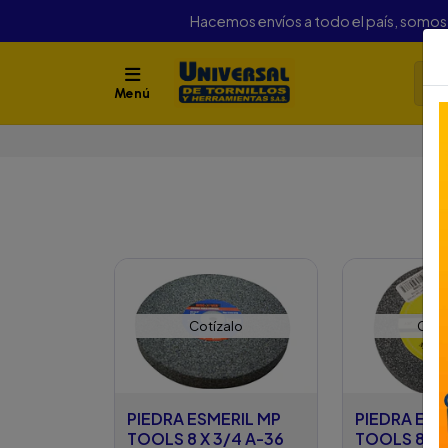
Hacemos envíos a todo el país, somo
Menú
Cotízalo
Cotí
PIEDRA ESMERIL MP
PIEDRA ESM
TOOLS 8 X 3/4 A-36
TOOLS 8 X 1