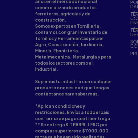
años en el mercado nacional
POL
DA
comercializando productos
ferreteros, agrícolas y de
TÉR
CO
construcción.
LÍN
Somos expertos en Tornilleria,
TÉR
contamos con gran inventario de
DE 
Tornillos y Herramientas para el
SOL
Agro, Construcción, Jardinería,
CO
Minería, Ebanistería,
PR
Metalmecanica, Metalurgia y para
todos los sectores como el
Industrial.
Suplimos tu industria con cualquier
producto o necesidad que tengas,
contáctanos para saber más.
*Aplican condiciones y
restricciones. Envíos a todo el país
con forma de pago contraentrega.
** Se entrega KIT PARRILLERO por
compras superiores a $1'000.000
mcte que hayan sido realizadas