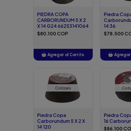
PIEDRA COPA
Piedra Cop
CARBORUNDUM 5 X 2
Carborundu
X 14 G24 66253141064
14 36
$80.100 COP
$78.500 C
Agregar al Carrito
Agregar 
Añadido
Añ
Cotízalo
Cotí
Piedra Copa
Piedra Copa
Carborundum 5 X 2 X
16 Carbor
14 120
$86.100 C