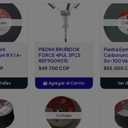
zalo
Cot
ril
PIEDRA BRUÑIDOR
Piedra Esm
 8 X 1 A-
FORCE 4PUL 3PCS
Carborund
REF9G0901S
Gc-100 Ve
OP
$49.700 COP
$55.000 
talles
Agregar al Carrito
Ver d
Añadido
Cotízalo