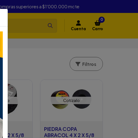
compras superiores a $1'000.000 mcte
0
Cuenta
Carro
Filtros
ízalo
Cotízalo
OPA
PIEDRA COPA
 X 2 X 5/8
ABRACOL 4 X 2 X 5/8