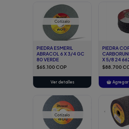
Añ
Cotízalo
PIEDRA ESMERIL
PIEDRA CO
ABRACOL 6 X 3/4 GC
CARBORUND
80 VERDE
X 5/8 24 6
$65.100 COP
$88.700 C
Ver detalles
Agregar 
Añ
Cotízalo