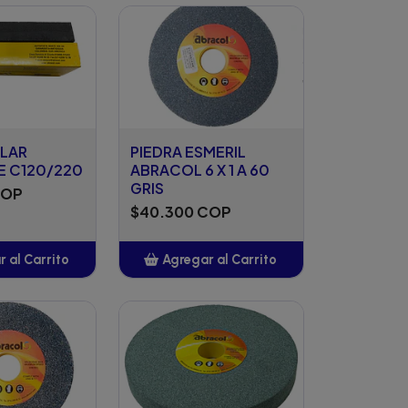
ILAR
PIEDRA ESMERIL
 C120/220
ABRACOL 6 X 1 A 60
GRIS
COP
$40.300 COP
 al Carrito
Agregar al Carrito
ñadido
Añadido