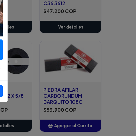
C36 3612
COP
$47.200 COP
etalles
Ver detalles
ízalo
.
OPA
PIEDRA AFILAR
 X 2 X 5/8
CARBORUNDUM
BARQUITO 108C
COP
$53.900 COP
etalles
Agregar al Carrito