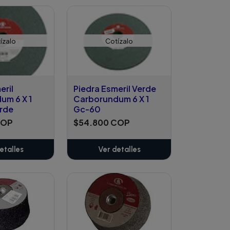
Añadido
ízalo
Cotízalo
eril
Piedra Esmeril Verde
um 6 X 1
Carborundum 6 X 1
rde
Gc-60
COP
$54.800 COP
etalles
Ver detalles