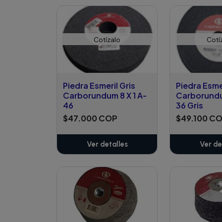
Cotízalo
Cotí
Piedra Esmeril Gris
Piedra Esme
Carborundum 8 X 1 A-
Carborundum
46
36 Gris
$47.000 COP
$49.100 C
Ver detalles
Ver de