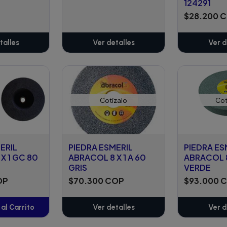
124291
$28.200 
talles
Ver detalles
Ver d
Cotízalo
Cot
ERIL
PIEDRA ESMERIL
PIEDRA ES
X 1 GC 80
ABRACOL 8 X 1 A 60
ABRACOL 8
GRIS
VERDE
OP
$70.300 COP
$93.000 
al Carrito
Ver detalles
Ver d