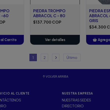
OMPO
PIEDRA TROMPO
PIEDRA ES
 -60
ABRACOL C - 80
ABRACOL 6
GRIS
COP
$137.700 COP
$34.300 
al Carrito
Ver detalles
Agregar
adido
A
1
2
Último
VOLVER ARRIBA
VICIO AL CLIENTE
NUESTRA EMPRESA
NTÁCTENOS
NUESTRAS SEDES
RRO
DIRECTORIO