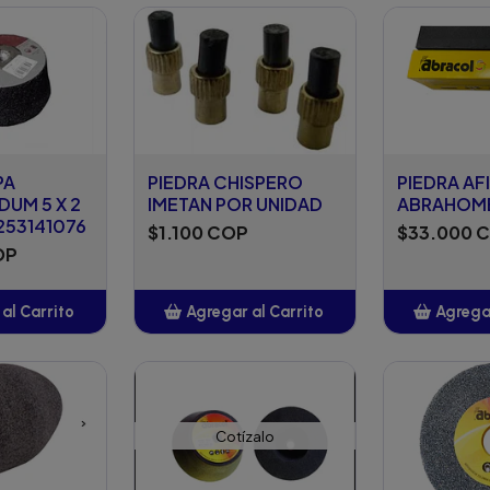
adido
PA
PIEDRA CHISPERO
PIEDRA AF
UM 5 X 2
IMETAN POR UNIDAD
ABRAHOME
6253141076
$1.100 COP
$33.000 
OP
al Carrito
Agregar al Carrito
Agregar
adido
Añadido
A
Cotízalo