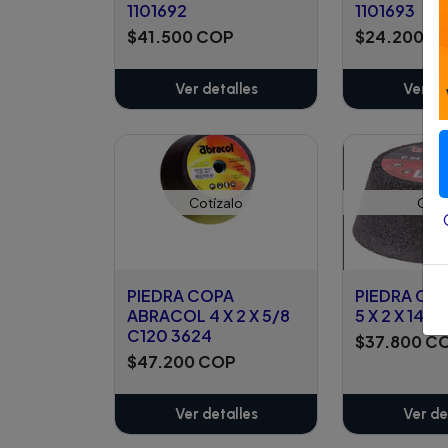
1101692
1101693
$41.500 COP
$24.200 C
Ver detalles
Ver de
Cotízalo
Cotí
PIEDRA COPA
PIEDRA CO
ABRACOL 4 X 2 X 5/8
5 X 2 X 14M
C120 3624
$37.800 C
$47.200 COP
Ver detalles
Ver de