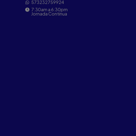
573232759924
7:30am a 6:30pm
Jornada Continua