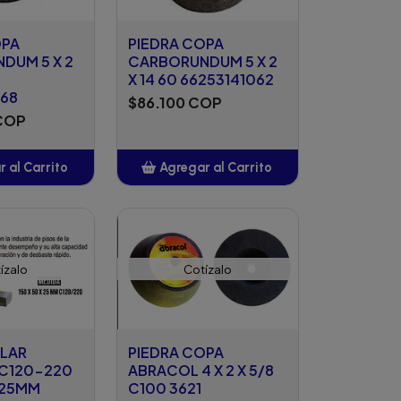
OPA
PIEDRA COPA
DUM 5 X 2
CARBORUNDUM 5 X 2
X 14 60 66253141062
068
$86.100 COP
 COP
 al Carrito
Agregar al Carrito
ñadido
Añadido
ízalo
Cotízalo
ILAR
PIEDRA COPA
C120-220
ABRACOL 4 X 2 X 5/8
X 25MM
C100 3621