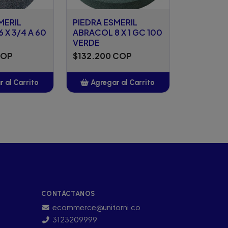
MERIL
PIEDRA ESMERIL
 X 3/4 A 60
ABRACOL 8 X 1 GC 100
VERDE
COP
$132.200 COP
 al Carrito
Agregar al Carrito
ñadido
Añadido
CONTÁCTANOS
ecommerce@unitorni.co
3123209999