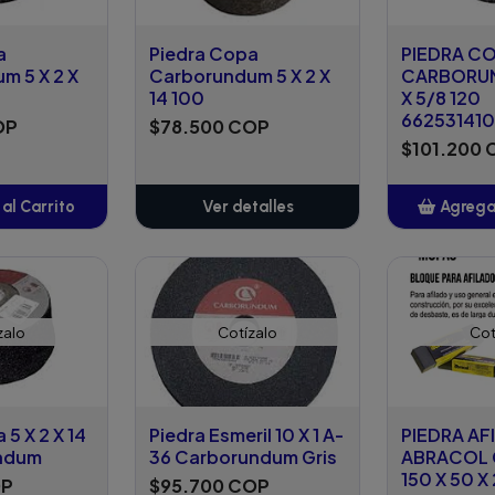
a
Piedra Copa
PIEDRA C
m 5 X 2 X
Carborundum 5 X 2 X
CARBORUN
14 100
X 5/8 120
66253141
OP
$78.500 COP
$101.200
al Carrito
Ver detalles
Agregar
adido
A
zalo
Cotízalo
Cot
 5 X 2 X 14
Piedra Esmeril 10 X 1 A-
PIEDRA AF
undum
36 Carborundum Gris
ABRACOL 
150 X 50 
OP
$95.700 COP