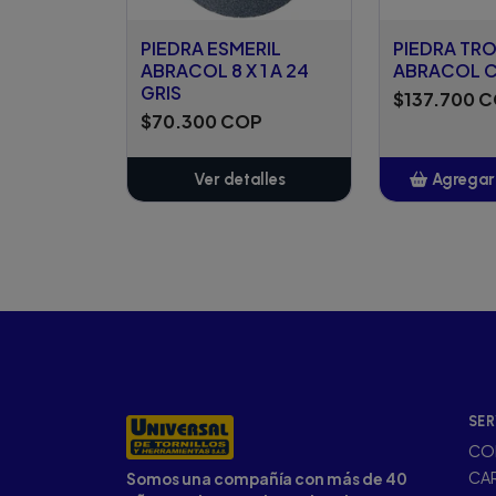
PIEDRA ESMERIL
PIEDRA TR
ABRACOL 8 X 1 A 24
ABRACOL C
GRIS
$137.700 
$70.300 COP
Ver detalles
Agregar 
Añ
SER
CO
CA
Somos una compañía con más de 40