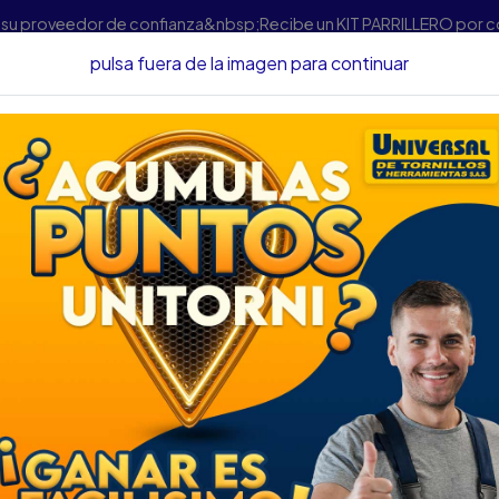
s su proveedor de confianza&nbsp;Recibe un KIT PARRILLERO por 
pulsa fuera de la imagen para continuar
Inicio
Abrasivos
Piedras
Piedras
zalo
Cot
ERIL MP
JGO PIEDRAS MOTOR
PIEDRA C
 A-36
TOOL UYUSTOOLS 10
ABRACOL 4