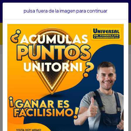
Hacemos envíos a todo el país, somos su proveedor de
pulsa fuera de la imagen para continuar
confianza&nbsp;Recibe un KIT PARRILLERO por compras
superiores a $1'000.000 mcte
Inicio
SEGURIDAD VIAL
CHALECOS REFLECTIVOS
CHALECOS REFLECTIVOS
Filtros