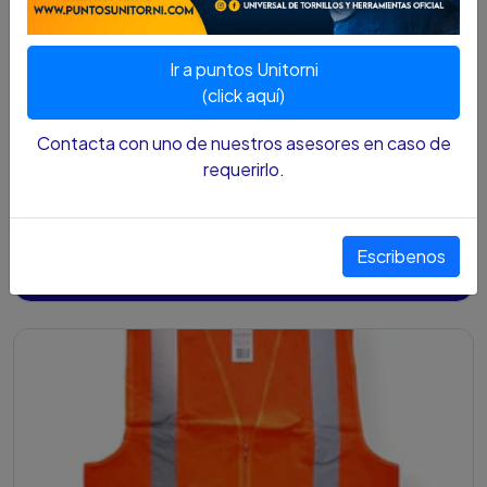
Ir a puntos Unitorni
(click aquí)
Contacta con uno de nuestros asesores en caso de
requerirlo.
CHALECO REFLECTIVO STEELPRO CITYLUX VERDE
$27.200 COP
Escribenos
Agregar
Añadido