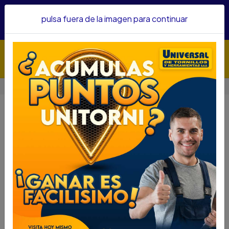
Hacemos envíos a todo el país, somos su proveedor de
pulsa fuera de la imagen para continuar
confianza&nbsp;Recibe un KIT PARRILLERO por compras
superiores a $1'000.000 mcte
Inicio
Protección Industrial
CASCOS
CASCOS
Filtros