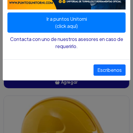
Ir a puntos Unitorni
(click aquí)
Contacta con uno de nuestros asesores en caso de
requerirlo.
TAFILETE PARA CASCO STEELPRO ECO CON
RATCHET
$11.100 COP
Escribenos
Agregar
Añadido