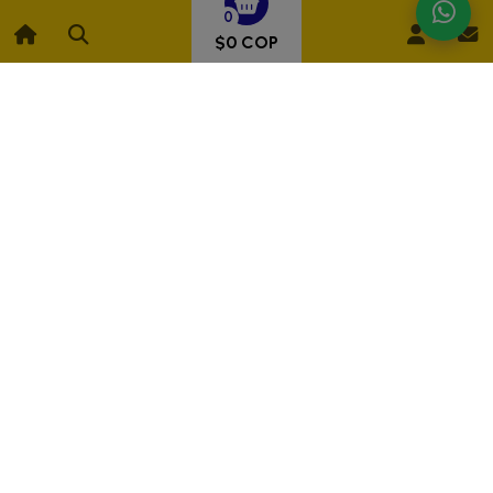
0
$12.400 COP
$0 COP
Agregar
Añadido
Cotízalo
Balde Plástico Herragro 8 Lts Alta Resistencia