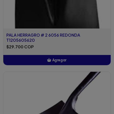
PALA HERRAGRO # 2 6056 REDONDA
T1205605620
$29.700 COP
Agregar
Añadido