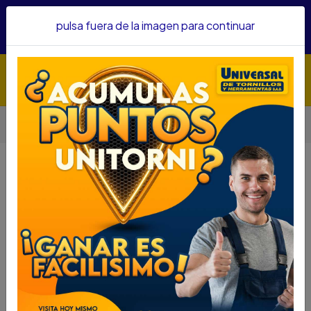
Hacemos envíos a todo el país, somos su proveedor de
pulsa fuera de la imagen para continuar
confianza&nbsp;Recibe un KIT PARRILLERO por compras
superiores a $1'000.000 mcte
Inicio
HOGAR Y JARDINERIA
OTROS ELEMENTOS HOGAR Y JARDINERIA
OTROS ELEMENTOS HOGAR Y
JARDINERIA
Filtros