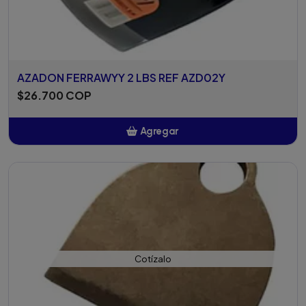
AZADON FERRAWYY 2 LBS REF AZD02Y
$26.700 COP
Agregar
Añadido
Cotízalo