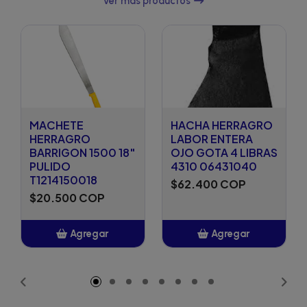
Ver más productos
MACHETE
HACHA HERRAGRO
HERRAGRO
LABOR ENTERA
BARRIGON 1500 18"
OJO GOTA 4 LIBRAS
PULIDO
4310 06431040
T1214150018
$62.400 COP
$20.500 COP
Agregar
Agregar
Añadido
Añadido