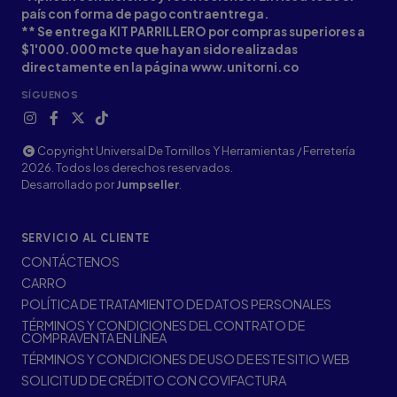
país con forma de pago contraentrega.
** Se entrega KIT PARRILLERO por compras superiores a
$1'000.000 mcte que hayan sido realizadas
directamente en la página www.unitorni.co
SÍGUENOS
Copyright Universal De Tornillos Y Herramientas / Ferretería
2026. Todos los derechos reservados.
Desarrollado por
Jumpseller
.
SERVICIO AL CLIENTE
CONTÁCTENOS
CARRO
POLÍTICA DE TRATAMIENTO DE DATOS PERSONALES
TÉRMINOS Y CONDICIONES DEL CONTRATO DE
COMPRAVENTA EN LÍNEA
TÉRMINOS Y CONDICIONES DE USO DE ESTE SITIO WEB
SOLICITUD DE CRÉDITO CON COVIFACTURA