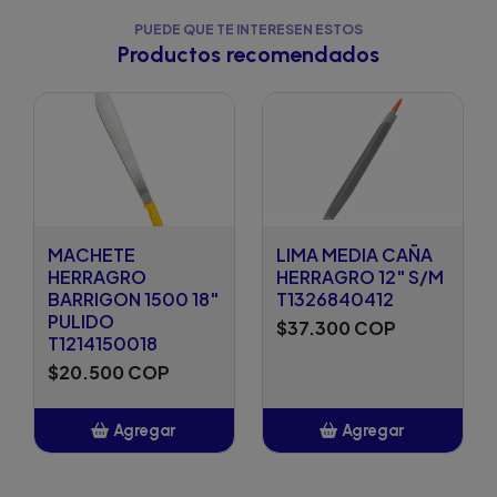
PUEDE QUE TE INTERESEN ESTOS
Productos recomendados
MACHETE
LIMA MEDIA CAÑA
HERRAGRO
HERRAGRO 12" S/M
BARRIGON 1500 18"
T1326840412
PULIDO
$37.300 COP
T1214150018
$20.500 COP
Agregar
Agregar
Añadido
Añadido