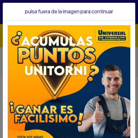
Hacemos envíos a todo el país, somos su proveedor de
pulsa fuera de la imagen para continuar
confianza&nbsp;Recibe un KIT PARRILLERO por compras
superiores a $1'000.000 mcte
Inicio
HOGAR Y JARDINERIA
OTROS ELEMENTOS HOGAR Y JARDINERIA
MACHETES Y RULAS
RULA DE HERRAGRO 24" CACHA NEGRA 14140024
RULA DE HERRAGRO 24" CACHA
NEGRA 14140024
DESCRIPCIÓN
RULA DE HERRAGRO 24" CACHA NEGRA 14140024
SKU....72580040