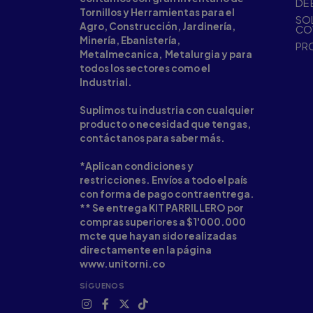
DE 
Tornillos y Herramientas para el
SOL
Agro, Construcción, Jardinería,
CO
Minería, Ebanistería,
PR
Metalmecanica, Metalurgia y para
todos los sectores como el
Industrial.
Suplimos tu industria con cualquier
producto o necesidad que tengas,
contáctanos para saber más.
*Aplican condiciones y
restricciones. Envíos a todo el país
con forma de pago contraentrega.
** Se entrega KIT PARRILLERO por
compras superiores a $1'000.000
mcte que hayan sido realizadas
directamente en la página
www.unitorni.co
SÍGUENOS