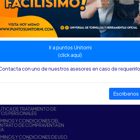
Ir a puntos Unitorni
(click aquí)
VOLVER ARRIBA
Contacta con uno de nuestros asesores en caso de requerirlo
VICIO AL CLIENTE
NUESTRA EMPRESA
Escribenos
NTÁCTENOS
NUESTRAS SEDES
RRO
DIRECTORIO
ÍTICA DE TRATAMIENTO DE
TOS PERSONALES
MINOS Y CONDICIONES DEL
NTRATO DE COMPRAVENTA EN
EA
MINOS Y CONDICIONES DE USO