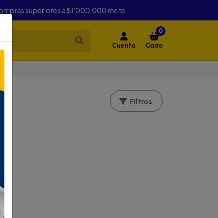
compras superiores a $1'000.000 mcte
0
Cuenta
Carro
ico
Filtros