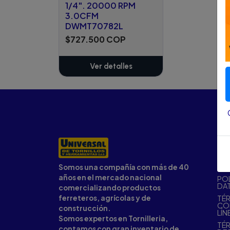
1/4". 20000 RPM
3.0CFM
DWMT70782L
$727.500 COP
Ver detalles
SER
CO
CA
Somos una compañía con más de 40
años en el mercado nacional
POL
DA
comercializando productos
ferreteros, agrícolas y de
TÉR
CO
construcción.
LÍN
Somos expertos en Tornilleria,
TÉR
contamos con gran inventario de