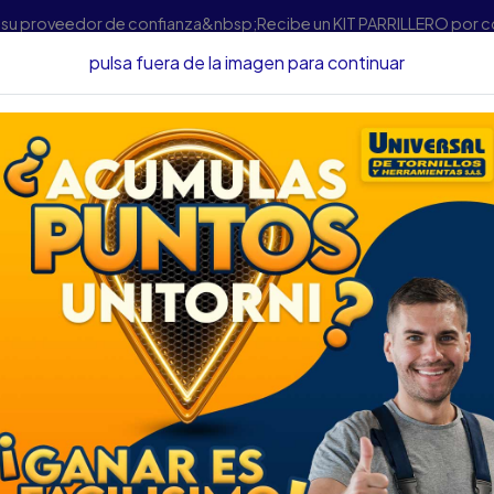
s su proveedor de confianza&nbsp;Recibe un KIT PARRILLERO por 
pulsa fuera de la imagen para continuar
cio
Herramientas
Herramienta Neumática
Mototool Neumát
Mototool Neumático