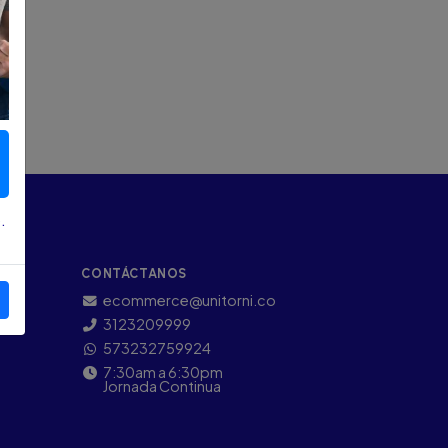
.
CONTÁCTANOS
ecommerce@unitorni.co
3123209999
573232759924
7:30am a 6:30pm
Jornada Continua