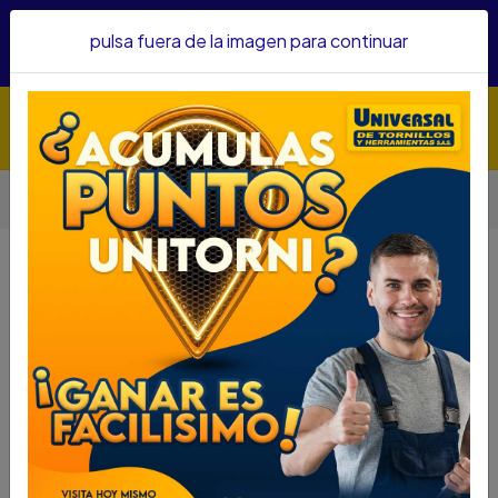
Hacemos envíos a todo el país, somos su proveedor de
pulsa fuera de la imagen para continuar
confianza&nbsp;Recibe un KIT PARRILLERO por compras
superiores a $1'000.000 mcte
Inicio
Herramientas
Herramienta Neumática
Pistolas Neumáticas
Pistolas Neumáticas
Filtros