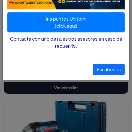
Cotízalo
Ir a puntos Unitorni
(click aquí)
Contacta con uno de nuestros asesores en caso de
requerirlo.
PISTOLA NEUMATICA STANLEY CUAD 3/4 IMPACTO
97-134LA
Escribenos
$1.448.800 COP
Ver detalles