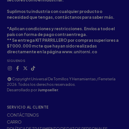
Suplimos tu industria con cualquier producto o
necesidad que tengas, contáctanos para saber más.
*Aplican condiciones y restricciones. Envíos a todo el
país con forma de pago contraentrega.
** Se entrega KIT PARRILLERO por compras superiores a
$1'000.000 mcte que hayan sido realizadas
directamente en la página www.unitorni.co
SÍGUENOS
Copyright Universal De Tornillos Y Herramientas / Ferretería
2026. Todos los derechos reservados.
Desarrollado por
Jumpseller
.
SERVICIO AL CLIENTE
CONTÁCTENOS
CARRO
POLÍTICA DE TRATAMIENTO DE DATOS PERSONALES