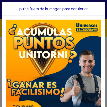
Hacemos envíos a todo el país, somos su proveedor de
pulsa fuera de la imagen para continuar
confianza&nbsp;Recibe un KIT PARRILLERO por compras
superiores a $1'000.000 mcte
Inicio
Herramientas
Herramienta Neumática
Pistolas Neumáticas
PISTOLA IMPACTO INALAMBRICA BOSCH GDS 18V-
400+CARGADOR+2 BATERIAS 18V 4AH 0601.9K
PISTOLA IMPACTO INALAMBRICA
BOSCH GDS 18V-
400+CARGADOR+2 BATERIAS 18V
4AH 0601.9K
DESCRIPCIÓN
PISTOLA IMPACTO INALAMBRICA BOSCH GDS 18V-