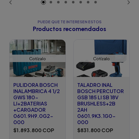
PUEDE QUE TE INTERESEN ESTOS
Productos recomendados
Cotízalo
Cotízalo
PULIDORA BOSCH
TALADRO INAL
INALAMBRICA 4 1/2
BOSCH PERCUTOR
GWS 180-
GSB 185 LI SB 18V
LI+2BATERIAS
BRUSHLESS+2B
+CARGADOR
2AH
0601.9H9.0G2-
0601.9K3.1G0-
000
000
$1.893.800 COP
$831.800 COP