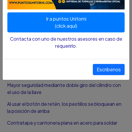
Características
Backset de 60 mm
Ir a puntos Unitorni
(click aquí)
Para puertas que abren hacia adentro o corredizas de
30 a 60 mm de espesor
Contacta con uno de nuestros asesores en caso de
requerirlo.
Doble pestillo vertical de 6 mm en acero forjado o
galvanizado
Los pestillos se accionan mediante el giro de la roseta
Escribenos
interior y con la llave por ambos lados
Mayor seguridad mediante doble giro del cilindro con
el uso de la llave
Al usar el botón de retén, los pestillos se bloquean en
la posición de arriba
Contratapa y cantonera plana en acero para soldar