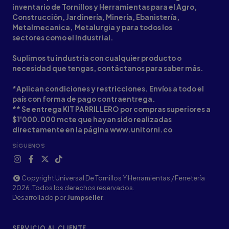
inventario de Tornillos y Herramientas para el Agro,
Construcción, Jardinería, Minería, Ebanistería,
Metalmecanica, Metalurgia y para todos los
sectores como el Industrial.
Suplimos tu industria con cualquier producto o
necesidad que tengas, contáctanos para saber más.
*Aplican condiciones y restricciones. Envíos a todo el
país con forma de pago contraentrega.
** Se entrega KIT PARRILLERO por compras superiores a
$1'000.000 mcte que hayan sido realizadas
directamente en la página www.unitorni.co
SÍGUENOS
Copyright Universal De Tornillos Y Herramientas / Ferretería
2026. Todos los derechos reservados.
Desarrollado por
Jumpseller
.
SERVICIO AL CLIENTE