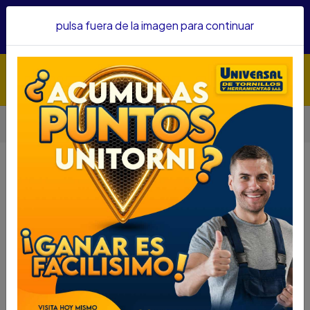
Hacemos envíos a todo el país, somos su proveedor de
pulsa fuera de la imagen para continuar
confianza&nbsp;Recibe un KIT PARRILLERO por compras
superiores a $1'000.000 mcte
Inicio
Seguridad
Cerraduras
CERRADURA YALE 396R IZQUIERDA 0003026
CERRADURA YALE 396R IZQUIERDA
0003026
DESCRIPCIÓN
CERRADURA YALE 396R IZQUIERDA
0003026
SKU... 43360117
DESCRIPCION..