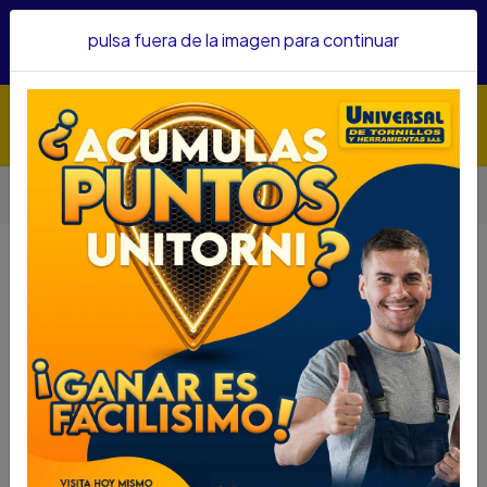
Hacemos envíos a todo el país, somos su proveedor de
pulsa fuera de la imagen para continuar
confianza&nbsp;Recibe un KIT PARRILLERO por compras
superiores a $1'000.000 mcte
Inicio
Seguridad
Cerraduras
CERRADURA YALE CAPRI MANIJA ALCOBA US15 0009053
CERRADURA YALE CAPRI MANIJA
ALCOBA US15 0009053
DESCRIPCIÓN
CERRADURA YALE CAPRI MANIJA ALCOBA US15
0009053
SKU...43380180
DESCRIPCIÓN...
Características