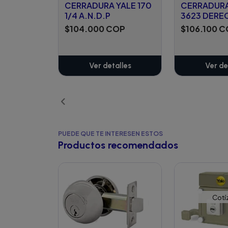
CERRADURA YALE 170
CERRADURA
1/4 A.N.D.P
3623 DERE
$104.000 COP
$106.100 
Ver detalles
Ver de
PUEDE QUE TE INTERESEN ESTOS
Productos recomendados
Cotí