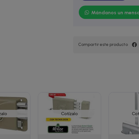
Mándanos un mensa
Compartir este producto
zalo
Cotízalo
Cot