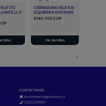
ALE 170
CERRADURA YALE 105
LLANTE LL P
IZQUIERDA 0003085
$140.700 COP
COP
etalles
Ver detalles
CONTÁCTANOS
ecommerce@unitorni.co
3123209999