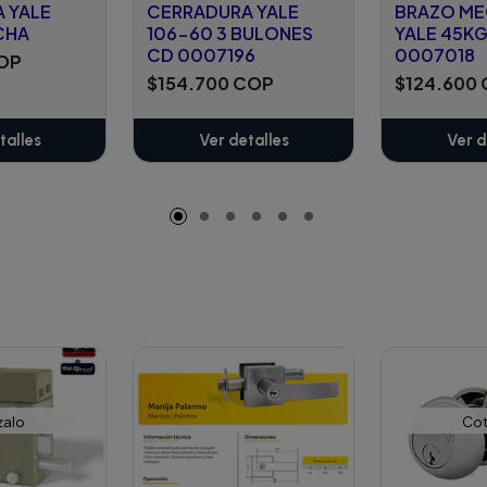
 YALE
CERRADURA YALE
BRAZO M
CHA
106-60 3 BULONES
YALE 45KG
CD 0007196
0007018
COP
$154.700 COP
$124.600
talles
Ver detalles
Ver d
zalo
Cot