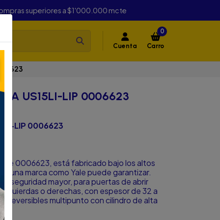
compras superiores a $1'000.000 mcte
0
Cuenta
Carro
006623
MA US15LI-LIP 0006623
LI-LIP 0006623
Yale 0006623, está fabricado bajo los altos
olo una marca como Yale puede garantizar.
 de seguridad mayor, para puertas de abrir
, izquierdas o derechas, con espesor de 32 a
as reversibles multipunto con cilindro de alta