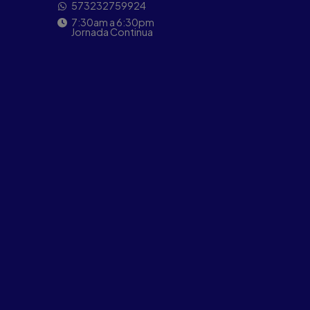
573232759924
7:30am a 6:30pm
Jornada Continua