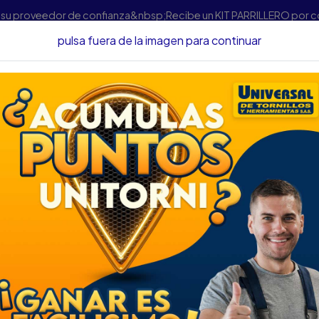
s su proveedor de confianza&nbsp;Recibe un KIT PARRILLERO por 
pulsa fuera de la imagen para continuar
Seguridad
Cerraduras
CERROJO YALE PARMA US15LI-LIP 0
CERROJO YALE PAR
DESCRIPCIÓN
CERROJO YALE PARMA US15
SKU... 43380160
DESCRIPCIÓN...
El Cerrojo Parma US15LI-LIP 
estándares de calidad que s
Esto a su vez ofrece un nivel
hacia adentro o hacia afuera
42 mm e incluye 4 llaves plan
seguridad.