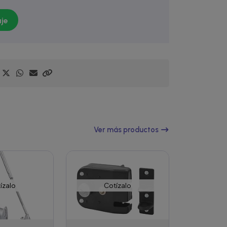
je
Ver más productos
ízalo
Cotízalo