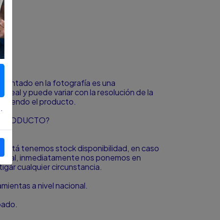
mm
resentado en la fotografía es una
o real y puede variar con la resolución de la
á viendo el producto.
.
L PRODUCTO?
to está tenemos stock disponibilidad, en caso
icional, inmediatamente nos ponemos en
igar cualquier circunstancia.
ientas a nivel nacional.
bado.