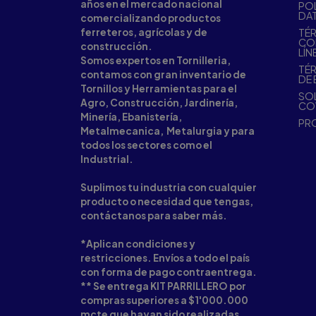
años en el mercado nacional
POL
DA
comercializando productos
ferreteros, agrícolas y de
TÉR
CO
construcción.
LÍN
Somos expertos en Tornilleria,
TÉR
contamos con gran inventario de
DE 
Tornillos y Herramientas para el
SOL
Agro, Construcción, Jardinería,
CO
Minería, Ebanistería,
PR
Metalmecanica, Metalurgia y para
todos los sectores como el
Industrial.
Suplimos tu industria con cualquier
producto o necesidad que tengas,
contáctanos para saber más.
*Aplican condiciones y
restricciones. Envíos a todo el país
con forma de pago contraentrega.
** Se entrega KIT PARRILLERO por
compras superiores a $1'000.000
mcte que hayan sido realizadas