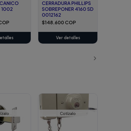
ECANICO
CERRADURA PHILLIPS
 1002
SOBREPONER 4160 SD
0012162
 COP
$148.600 COP
etalles
Ver detalles
ízalo
Cotízalo