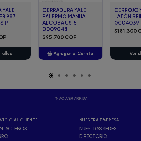
 YALE
CERRADURA YALE
CERROJO Y
R 987
PALERMO MANIJA
LATÓN BRI
SIP
ALCOBA US15
0004039
0009048
$181.300 
COP
$95.700 COP
talles
Agregar al Carrito
Ver d
Añadido
VOLVER ARRIBA
VICIO AL CLIENTE
NUESTRA EMPRESA
NTÁCTENOS
NUESTRAS SEDES
RRO
DIRECTORIO