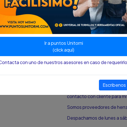
- Marca: Yale
- Ref: 0006623
- Color: Plateado
- Backset de 60 mm
- Apto: Puertas de 32 a 42 
Ir a puntos Unitorni
Nota
: El color y el tamaño p
(click aquí)
aproximación al color y tamañ
pantalla desde donde se est
Contacta con uno de nuestros asesores en caso de requerirlo
¿HAY DISPONIBILIDAD DE
Escribenos
Si la publicación del produc
de alguna circunstancia, ad
contacto con cliente para mit
Somos proveedores de herram
Despachamos de lunes a sá