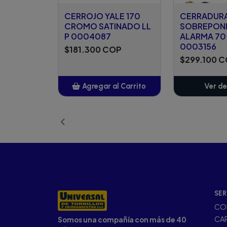
CERROJO YALE 170
CERRADURA
CROMO SATINADO LL
SOBREPONE
P 0004087
ALARMA 70 
0003156
$181.300 COP
$299.100 
Agregar al Carrito
Ver de
Añadido
SER
CO
CA
Somos una compañía con más de 40