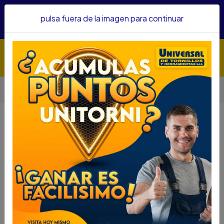
Hacemos envíos a todo el país, somos su proveedor de
pulsa fuera de la imagen para continuar
confianza&nbsp;Recibe un KIT PARRILLERO por compras
superiores a $1'000.000 mcte
Inicio
Herramientas
Herramienta Manual
Llaves
LLAVE FIJA STANLEY 14 X 15 86-824
LLAVE FIJA STANLEY 14 X 15 86-824
DESCRIPCIÓN
LLAVE FIJA STANLEY 14 X 15 86-824
SKU...66060025
DESCRIPCIÓN...
La Llave Fija 14 X 15 Stanley, esta hecha y construida
bajo altos estándares de calidad, ofreciendo así