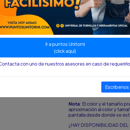
Las llaves de boca Stanley 
industriales ANSI.
Sus extremos están orientado
Cuentan con dos medidas por
ANSI B107.9
Ir a puntos Unitorni
Marca: Stanley
(click aquí)
Medidas
Contacta con uno de nuestros asesores en caso de requerirlo
12 mm
13 mm
Escribenos
Original
Nota
:
El color y el tamaño p
aproximación al color y tamañ
pantalla desde donde se est
¿HAY DISPONIBILIDAD DE