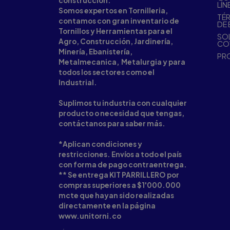
construcción.
LÍN
Somos expertos en Tornilleria,
TÉR
contamos con gran inventario de
DE 
Tornillos y Herramientas para el
SOL
Agro, Construcción, Jardinería,
CO
Minería, Ebanistería,
PR
Metalmecanica, Metalurgia y para
todos los sectores como el
Industrial.
Suplimos tu industria con cualquier
producto o necesidad que tengas,
contáctanos para saber más.
*Aplican condiciones y
restricciones. Envíos a todo el país
con forma de pago contraentrega.
** Se entrega KIT PARRILLERO por
compras superiores a $1'000.000
mcte que hayan sido realizadas
directamente en la página
www.unitorni.co