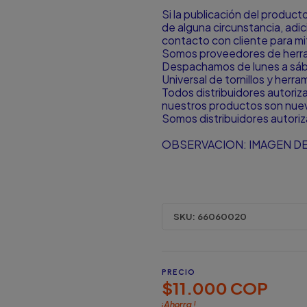
Si la publicación del produc
de alguna circunstancia, ad
contacto con cliente para mit
Somos proveedores de herram
Despachamos de lunes a sá
Universal de tornillos y herr
Todos distribuidores autori
nuestros productos son nuevo
Somos distribuidores autori
OBSERVACION: IMAGEN DE
SKU:
66060020
PRECIO
$11.000 COP
¡Ahorra
!