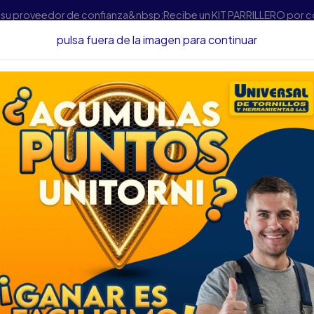
s su proveedor de confianza&nbsp;Recibe un KIT PARRILLERO por 
pulsa fuera de la imagen para continuar
Herramientas
Herramienta Manual
Llaves
LLAVE FIJA STANLE
LLAVE FIJA STANLE
DESCRIPCIÓN
LLAVE FIJA STANLEY 12 X 13
SKU... 66060020
DESCRIPCIÓN...
La Llave Boca Fija Stanley 12
estándares de calidad, ofreci
las dos medidas con las que 