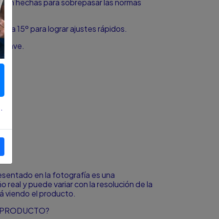
están hechas para sobrepasar las normas
s a 15º para lograr ajustes rápidos.
 llave.
.
resentado en la fotografía es una
o real y puede variar con la resolución de la
á viendo el producto.
L PRODUCTO?