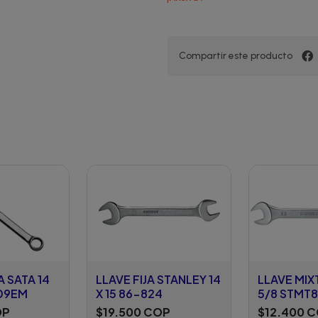
Compartir este producto
A SATA 14
LLAVE FIJA STANLEY 14
LLAVE MIX
09EM
X 15 86-824
5/8 STMT
OP
$19.500 COP
$12.400 