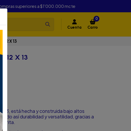
compras superiores a $1'000.000 mcte
0
Cuenta
Carro
Y 12 X 13
Y 12 X 13
 X 13, está hecha y construida bajo altos
endo así durabilidad y versatilidad, gracias a
cuenta.