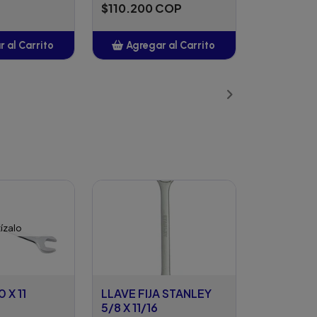
$110.200 COP
 al Carrito
Agregar al Carrito
ñadido
Añadido
ízalo
0 X 11
LLAVE FIJA STANLEY
5/8 X 11/16