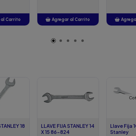
al Carrito
Agregar al Carrito
Agregar
adido
Añadido
A
Cot
STANLEY 18
LLAVE FIJA STANLEY 14
Llave Fija 1
X 15 86-824
Stanley