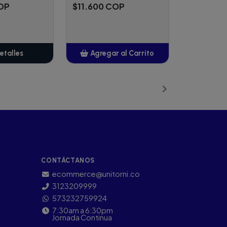
COP
$11.600 COP
etalles
Agregar al Carrito
Añadido
CONTÁCTANOS
ecommerce@unitorni.co
3123209999
573232759924
7:30am a 6:30pm
Jornada Continua