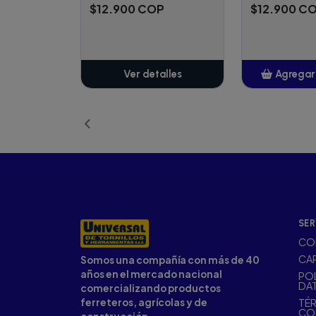
$12.900 COP
$12.900 C
Ver detalles
Agregar 
Añ
SER
CO
CA
Somos una compañía con más de 40
años en el mercado nacional
POL
DA
comercializando productos
ferreteros, agrícolas y de
TÉR
CO