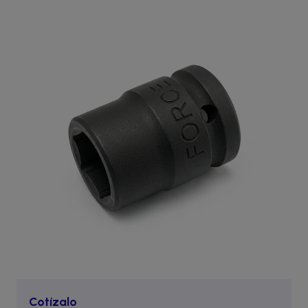
Cotízalo