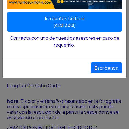
DESCRIPCIÓN...
ESPECIFICACIONES
Ir a puntos Unitorni
Espiga 1'
(click aquí)
Largo 95mm
Contacta con uno de nuestros asesores en caso de
requerirlo.
Aplicación Uso En Herramientas De Impacto
Tipo De Cubo 6 Puntos
Espiga 1 Pulg
Escribenos
Medida 2 - 13/16 Pulg
Longitud Del Cubo Corto
Nota
:
El color y el tamaño presentado en la fotografía
es una aproximación al color y tamaño real y puede
variar con la resolución de la pantalla desde donde se
está viendo el producto.
¿HAY DISPONIBILIDAD DEL PRODUCTO?