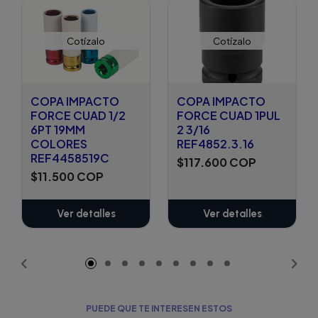
Cotízalo
Cotízalo
COPA IMPACTO
COPA IMPACTO
FORCE CUAD 1/2
FORCE CUAD 1PUL
6PT 19MM
2 3/16
COLORES
REF4852.3.16
REF4458519C
$117.600 COP
$11.500 COP
Ver detalles
Ver detalles
PUEDE QUE TE INTERESEN ESTOS