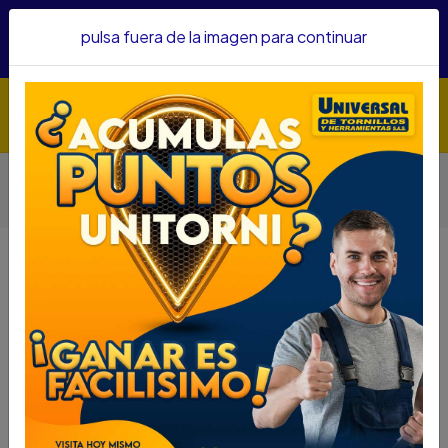
Hacemos envíos a todo el país, somos su proveedor de
pulsa fuera de la imagen para continuar
confianza&nbsp;Recibe un KIT PARRILLERO por compras
superiores a $1'000.000 mcte
Inicio
Herramientas
Accesorios Para Herramientas
Copas
COPA IMPACTO FORCE CUAD 1PUL 2 13/16 REF4852.13.16
COPA IMPACTO FORCE CUAD 1PUL
2 13/16 REF4852.13.16
DESCRIPCIÓN
COPA IMPACTO FORCE CUAD 1PUL 2 13/16
REF4852.13.16
SKU....48615774