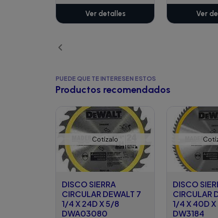
Ver detalles
Ver de
PUEDE QUE TE INTERESEN ESTOS
Productos recomendados
Cotízalo
Cotí
DISCO SIERRA
DISCO SIER
CIRCULAR DEWALT 7
CIRCULAR 
1/4 X 24D X 5/8
1/4 X 40D X
DWA03080
DW3184