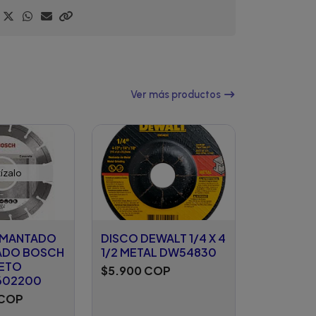
Ver más productos
ízalo
AMANTADO
DISCO DEWALT 1/4 X 4
ADO BOSCH
1/2 METAL DW54830
ETO
$5.900 COP
602200
 COP