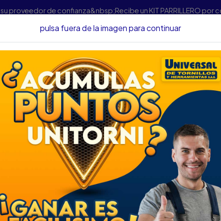
s su proveedor de confianza&nbsp;Recibe un KIT PARRILLERO por 
pulsa fuera de la imagen para continuar
ramienta Eléctrica
Sierras
DISCO SIERRA CIRCULAR DEWALT 8 
DISCO SIERRA CIRC
5/8 DWA03100
DESCRIPCIÓN
DISCO SIERRA CIRCULAR D
SKU....57230251
DESCRIPCIÓN...
Características
- Para madera 1 Pulg (25,4mm
- Dientes de carburo de tung