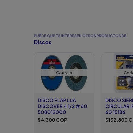
PUEDE QUE TE INTERESEN OTROS PRODUCTOS DE
Discos
Cotízalo
Cotí
DISCO FLAP LIJA
DISCO SIER
DISCOVER 4 1/2 # 60
CIRCULAR I
508012000
60 15186
$4.300 COP
$132.800 