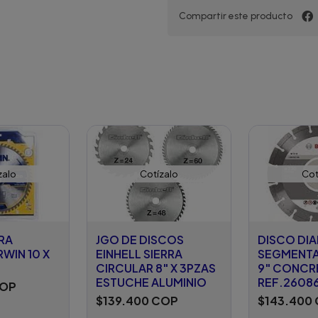
Compartir este producto
zalo
Cotízalo
Cot
RA
JGO DE DISCOS
DISCO DI
RWIN 10 X
EINHELL SIERRA
SEGMENT
CIRCULAR 8" X 3PZAS
9" CONCR
ESTUCHE ALUMINIO
REF.2608
COP
$139.400 COP
$143.400