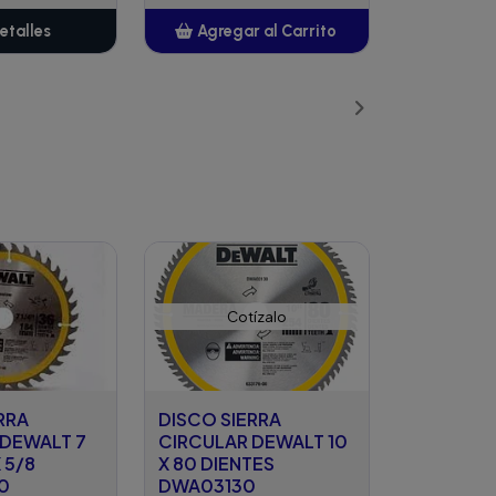
etalles
Agregar al Carrito
Añadido
Cotízalo
RRA
DISCO SIERRA
 DEWALT 7
CIRCULAR DEWALT 10
X 5/8
X 80 DIENTES
0
DWA03130