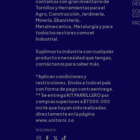
contamos con gran inventario de
DE 
Tornillos y Herramientas para el
SOL
Agro, Construcción, Jardinería,
CO
Minería, Ebanistería,
PR
Metalmecanica, Metalurgia y para
todos los sectores como el
Industrial.
Suplimos tu industria con cualquier
producto o necesidad que tengas,
contáctanos para saber más.
*Aplican condiciones y
restricciones. Envíos a todo el país
con forma de pago contraentrega.
** Se entrega KIT PARRILLERO por
compras superiores a $1'000.000
mcte que hayan sido realizadas
directamente en la página
www.unitorni.co
SÍGUENOS