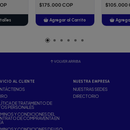
COP
$175.000 COP
$105.000
talles
Agregar al Carrito
Agregar
Añadido
A
VOLVER ARRIBA
VICIO AL CLIENTE
NUESTRA EMPRESA
NTÁCTENOS
NUESTRAS SEDES
RRO
DIRECTORIO
ÍTICA DE TRATAMIENTO DE
TOS PERSONALES
MINOS Y CONDICIONES DEL
NTRATO DE COMPRAVENTA EN
EA
MINOS Y CONDICIONES DE USO