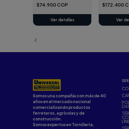
$74.900 COP
$172.400 
Ver detalles
Ver de
SER
CO
CA
Somos una compañía con más de 40
años en el mercado nacional
POL
DA
comercializando productos
ferreteros, agrícolas y de
TÉR
CO
construcción.
LÍN
Somos expertos en Tornilleria,
TÉR