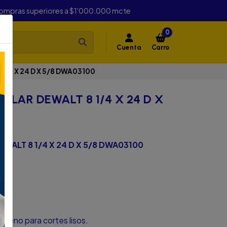
compras superiores a $1'000.000 mcte
0
Cuenta
Carro
1/4 X 24 D X 5/8 DWA03100
ULAR DEWALT 8 1/4 X 24 D X
EWALT 8 1/4 X 24 D X 5/8 DWA03100
).
steno para cortes lisos.