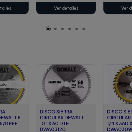
talles
Ver detalles
Ver d
zalo
RA
DISCO SIERRA
DISCO SIE
DEWALT 8
CIRCULAR DEWALT
CIRCULAR
 5/8 REF
10" X 60 DTE
1/4 X 36D 
DWA03120
DWA0309