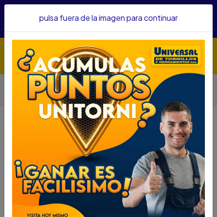
Hacemos envíos a todo el país, somos su proveedor de
pulsa fuera de la imagen para continuar
confianza&nbsp;Recibe un KIT PARRILLERO por compras
superiores a $1'000.000 mcte
Inicio
Abrasivos
Discos
DISCO DIAMANTADO SEGMENTADO BOSCH 9" CONCRETO
REF.2608602200
DISCO DIAMANTADO
SEGMENTADO BOSCH 9"
CONCRETO REF.2608602200
DESCRIPCIÓN
DISCO DIAMANTADO SEGMENTADO BOSCH 9"
CONCRETO REF.2608602200
SKU....55900415