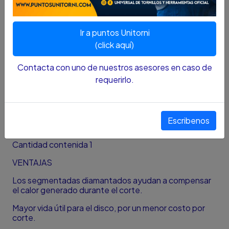
DESCRIPCIÓN....
Ir a puntos Unitorni
Diámetro 230 mm
(click aquí)
Terminación Diamantado
Contacta con uno de nuestros asesores en caso de
Nombre funcional Disco
requerirlo.
Alto producto 230,89 Milímetros
Ancho producto 230,89 Milímetros
Escribenos
Profundo producto 2,36 Milímetros
Cantidad contenida 1
VENTAJAS
Los segmentadas diamantados ayudan a compensar
el calor generado durante el corte.
Mayor vida útil para el disco, por un menor costo por
corte.