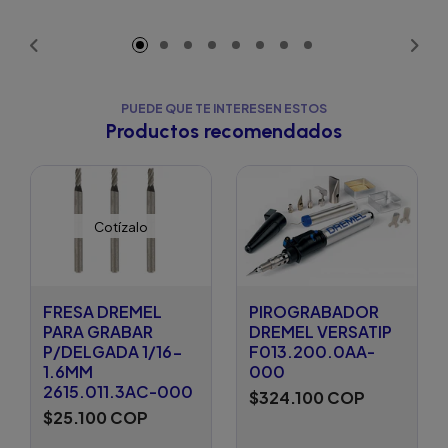
Añadido
Añadido
PUEDE QUE TE INTERESEN ESTOS
Productos recomendados
Cotízalo
FRESA DREMEL
PIROGRABADOR
PARA GRABAR
DREMEL VERSATIP
P/DELGADA 1/16-
F013.200.0AA-
1.6MM
000
2615.011.3AC-000
$324.100 COP
$25.100 COP