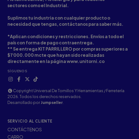
sectores como el Industrial.
Suplimos tu industria con cualquier producto o
necesidad que tengas, contáctanos para saber más.
*Aplican condiciones y restricciones. Envíos a todo el
país con forma de pago contraentrega.
** Se entrega KIT PARRILLERO por compras superiores a
$1'000.000 mcte que hayan sido realizadas
directamente en la página www.unitorni.co
SÍGUENOS
Copyright Universal De Tornillos Y Herramientas / Ferretería
2026. Todos los derechos reservados.
Desarrollado por
Jumpseller
.
SERVICIO AL CLIENTE
CONTÁCTENOS
CARRO