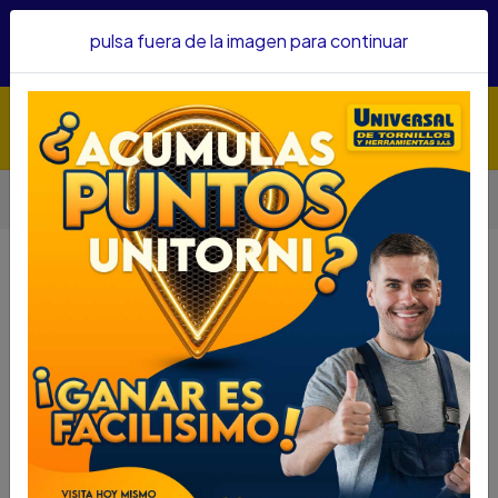
Hacemos envíos a todo el país, somos su proveedor de
pulsa fuera de la imagen para continuar
confianza&nbsp;Recibe un KIT PARRILLERO por compras
superiores a $1'000.000 mcte
Inicio
Abrasivos
Fresas
FRESA DREMELL PARA GRABAR 0.8MM 2615.010.5AE-000
FRESA DREMELL PARA GRABAR
0.8MM 2615.010.5AE-000
DESCRIPCIÓN
FRESA DREMELL PARA GRABAR 0.8MM
2615.010.5AE-000
SKU.....75150085
DESCRIPCIÓN.....