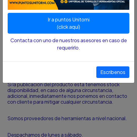
1.6MM 2615.011.3AC-000
DESCRIPCION...
Ir a puntos Unitorni
(click aquí)
Cabezal pequeño con forma de cilindro alargado para
un tallado minucioso en materiales como la madera.
Contacta con uno de nuestros asesores en caso de
Nota
:
El color y el tamaño presentado en la fotografía
requerirlo.
es una aproximación al color y tamaño real y puede
variar con la resolución de la pantalla desde donde se
está viendo el producto.
Escribenos
¿HAY DISPONIBILIDAD DEL PRODUCTO?
Si la publicación del producto está tenemos stock
disponibilidad, en caso de alguna circunstancia,
adicional, inmediatamente nos ponemos en contacto
con cliente para mitigar cualquier circunstancia.
Somos proveedores de herramientas a nivel nacional.
Despachamos de lunes a sábado.