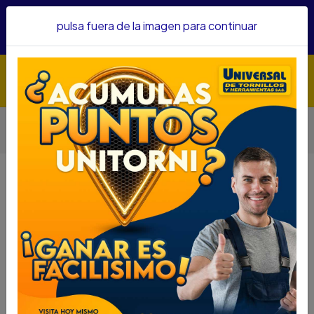
Hacemos envíos a todo el país, somos su proveedor de
pulsa fuera de la imagen para continuar
confianza&nbsp;Recibe un KIT PARRILLERO por compras
superiores a $1'000.000 mcte
Inicio
Abrasivos
Fresas
FRESA DREMEL PARA GRABAR P/DELGADA 1/16-1.6MM
2615.011.3AC-000
FRESA DREMEL PARA GRABAR
P/DELGADA 1/16-1.6MM
2615.011.3AC-000
DESCRIPCIÓN
SKU...75255008
FRESA DREMEL PARA GRABAR P/DELGADA 1/16-