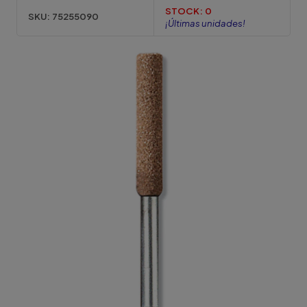
STOCK:
0
SKU:
75255090
¡Últimas unidades!