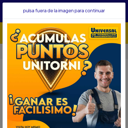
Hacemos envíos a todo el país, somos su proveedor de
pulsa fuera de la imagen para continuar
confianza&nbsp;Recibe un KIT PARRILLERO por compras
superiores a $1'000.000 mcte
Inicio
PIEDRA DREMEL AFILAR 3/16-4.8MM 2615.000.454-000
PIEDRA DREMEL AFILAR 3/16-4.8MM
2615.000.454-000
DESCRIPCIÓN
SKU...75255090
PIEDRA DREMEL AFILAR 3/16-4.8MM 2615.000.454-
000