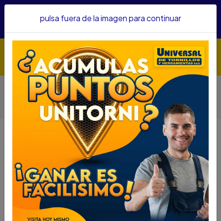
Hacemos envíos a todo el país, somos su proveedor de
pulsa fuera de la imagen para continuar
confianza&nbsp;Recibe un KIT PARRILLERO por compras
superiores a $1'000.000 mcte
Inicio
Herramientas
Herramienta Eléctrica
Motobombas Y Electrobombas
ELECTROBOMBA EVANS SUM P/FUENTE 30 WATS 110V
AQUA30W
ELECTROBOMBA EVANS SUM
P/FUENTE 30 WATS 110V AQUA30W
DESCRIPCIÓN
ELECTROBOMBA EVANS SUM P/FUENTE 30 WATS
110V AQUA30W
SKU......57400008