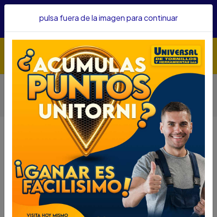
Hacemos envíos a todo el país, somos su proveedor de
pulsa fuera de la imagen para continuar
confianza&nbsp;Recibe un KIT PARRILLERO por compras
superiores a $1'000.000 mcte
Inicio
Herramientas
Herramienta Eléctrica
Motobombas Y Electrobombas
ELECTROBOMBA PERIFERICA AQUAPAK 1HP 127V C/INSER
AP-10XB-1127
ELECTROBOMBA PERIFERICA
AQUAPAK 1HP 127V C/INSER AP-
10XB-1127
DESCRIPCIÓN
ELECTROBOMBA PERIFERICA AQUAPAK 1HP 127V
C/INSER AP-10XB-1127