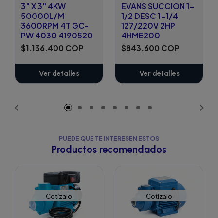
3" X 3" 4KW
EVANS SUCCION 1-
50000L/M
1/2 DESC 1-1/4
3600RPM 4T GC-
127/220V 2HP
PW 4030 4190520
4HME200
$1.136.400 COP
$843.600 COP
Ver detalles
Ver detalles
PUEDE QUE TE INTERESEN ESTOS
Productos recomendados
Cotízalo
Cotízalo