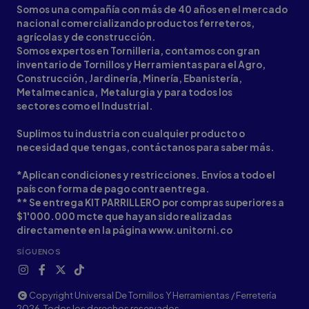
Somos una compañía con más de 40 años en el mercado
nacional comercializando productos ferreteros,
agrícolas y de construcción.
Somos expertos en Tornilleria, contamos con gran
inventario de Tornillos y Herramientas para el Agro,
Construcción, Jardinería, Minería, Ebanistería,
Metalmecanica, Metalurgia y para todos los
sectores como el Industrial.
Suplimos tu industria con cualquier producto o
necesidad que tengas, contáctanos para saber más.
*Aplican condiciones y restricciones. Envíos a todo el
país con forma de pago contraentrega.
** Se entrega KIT PARRILLERO por compras superiores a
$1'000.000 mcte que hayan sido realizadas
directamente en la página www.unitorni.co
SÍGUENOS
Copyright Universal De Tornillos Y Herramientas / Ferretería
2026. Todos los derechos reservados.