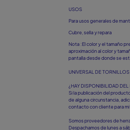
USOS
Para usos generales de man
Cubre, sella y repara
Nota :El color y el tamaño p
aproximación al color y tamañ
pantalla desde donde se est
UNIVERSAL DE TORNILLOS 
¿HAY DISPONIBILIDAD DE
Si la publicación del produc
de alguna circunstancia, ad
contacto con cliente para mit
Somos proveedores de herram
Despachamos de lunes a sá