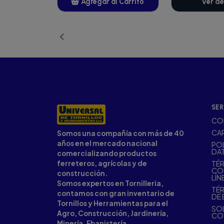
Agregar al Carrito
Ver de
Añadido
SER
CO
CA
Somos una compañía con más de 40
años en el mercado nacional
POL
DA
comercializando productos
ferreteros, agrícolas y de
TÉR
CO
construcción.
LÍN
Somos expertos en Tornilleria,
TÉR
contamos con gran inventario de
DE 
Tornillos y Herramientas para el
SOL
Agro, Construcción, Jardinería,
CO
Minería, Ebanistería,