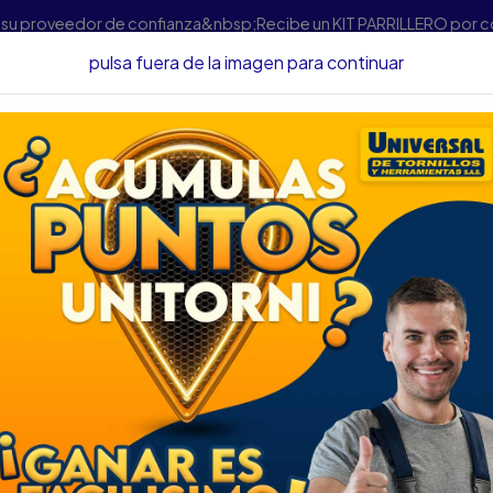
s su proveedor de confianza&nbsp;Recibe un KIT PARRILLERO por 
pulsa fuera de la imagen para continuar
Adhesivos
CINTA DUCTO GRIS TRUPER ROLLO X 50MTS CDU
CINTA DUCTO GRI
CDU-50X 12588 (C
DESCRIPCIÓN
CINTA DUCTO GRIS TR
12588 (CINTA MACGIVE
SKU.... 43485045
DESCRIPCION...
ESPECIFICACIONES
Cinta para ductos de 19 mm 