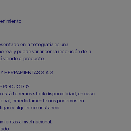
tenimiento
resentado en la fotografía es una
o real y puede variar con la resolución de la
á viendo el producto.
Y HERRAMIENTAS S.A.S
L PRODUCTO?
to está tenemos stock disponibilidad, en caso
icional, inmediatamente nos ponemos en
igar cualquier circunstancia.
ientas a nivel nacional.
bado.