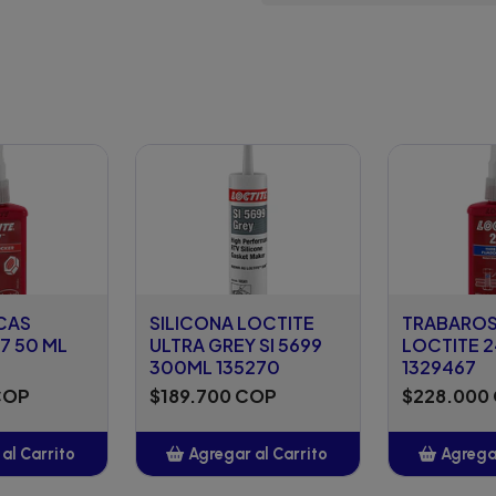
CAS
SILICONA LOCTITE
TRABARO
7 50 ML
ULTRA GREY SI 5699
LOCTITE 
300ML 135270
1329467
COP
$189.700 COP
$228.000
al Carrito
Agregar al Carrito
Agregar