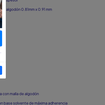
la de algodón 0.81mm x 0.91 mm
.
da con malla de algodón
con base solvente de máxima adherencia