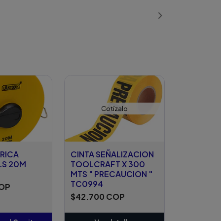
ñadido
Añadido
Cotízalo
TRICA
CINTA SEÑALIZACION
S 20M
TOOLCRAFT X 300
MTS " PRECAUCION "
TC0994
COP
$42.700 COP