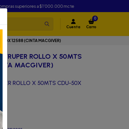
compras superiores a $1'000.000 mcte
0
Cuenta
Carro
-50X 12588 (CINTA MACGIVER)
S TRUPER ROLLO X 50MTS
INTA MACGIVER)
UPER ROLLO X 50MTS CDU-50X
R)
de espesor