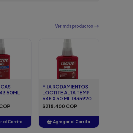
Ver más productos
SCAS
FIJA RODAMIENTOS
243 50ML
LOCTITE ALTA TEMP
648 X 50 ML 1835920
 COP
$218.400 COP
 al Carrito
Agregar al Carrito