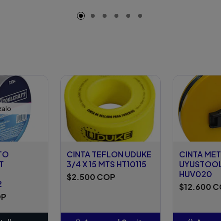
adido
Añadido
A
zalo
TO
CINTA TEFLON UDUKE
CINTA ME
T
3/4 X 15 MTS HT10115
UYUSTOOL
HUV020
$2.500 COP
2
$12.600 
OP