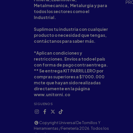
PR
Metalmecanica, Metalurgia y para
todos los sectores como el
Industrial.
Suplimos tu industria con cualquier
producto o necesidad que tengas,
contáctanos para saber más.
*Aplican condiciones y
restricciones. Envíos a todo el país
con forma de pago contraentrega.
** Se entrega KIT PARRILLERO por
compras superiores a $1'000.000
mcte que hayan sido realizadas
directamente en la página
www.unitorni.co
SÍGUENOS
Copyright Universal De Tornillos Y
Herramientas / Ferretería 2026. Todos los