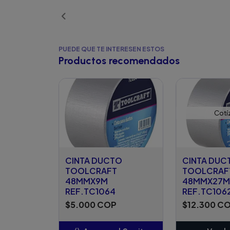
Añ
PUEDE QUE TE INTERESEN ESTOS
Productos recomendados
Cotí
CINTA DUCTO
CINTA DUC
TOOLCRAFT
TOOLCRAF
48MMX9M
48MMX27M
REF.TC1064
REF.TC106
$5.000 COP
$12.300 C