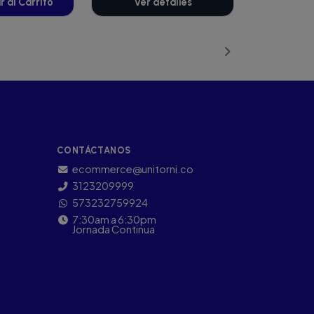
 al Carrito
Ver detalles
ñadido
CONTÁCTANOS
ecommerce@unitorni.co
3123209999
573232759924
7:30am a 6:30pm
Jornada Continua