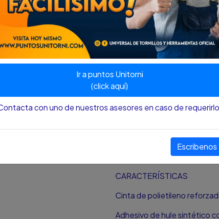
Polietileno forzado con mal
Temperatura máxima 60
Adhesivo hot melt
Ir a puntos Unitorni
Longitud 50 m
(click aquí)
Ancho 48 mm
Contacta con uno de nuestros asesores en caso de requerirlo
Espesor 0.19 mm
Elongación 30%
Escribenos
Empaque Encogible
CARACTERÍSTICAS
Cinta de polietileno reforza
Adhesivo de hule sintético 