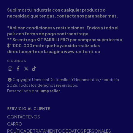
Suplimos tu industria con cualquier producto o
necesidad que tengas, contáctanos para saber más.
*Aplican condiciones y restricciones. Envíos a todo el
país con forma de pago contraentrega.
** Se entrega KIT PARRILLERO por compras superiores a
$1'000.000 mcte que hayan sido realizadas
directamente en la página www.unitorni.co
SÍGUENOS
Copyright Universal De Tornillos Y Herramientas / Ferretería
2026. Todos los derechos reservados.
Desarrollado por
Jumpseller
.
SERVICIO AL CLIENTE
CONTÁCTENOS
CARRO
POLÍTICA DE TRATAMIENTO DE DATOS PERSONALES