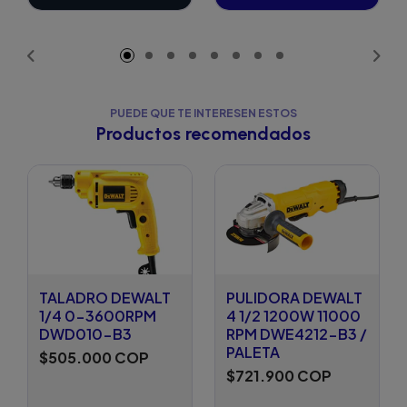
Añadido
PUEDE QUE TE INTERESEN ESTOS
Productos recomendados
TALADRO DEWALT
PULIDORA DEWALT
1/4 0-3600RPM
4 1/2 1200W 11000
DWD010-B3
RPM DWE4212-B3 /
PALETA
$505.000 COP
$721.900 COP