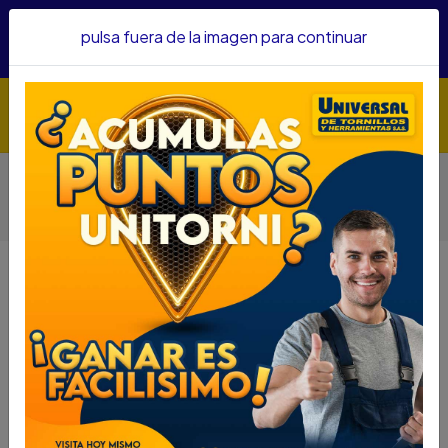
Hacemos envíos a todo el país, somos su proveedor de
pulsa fuera de la imagen para continuar
confianza&nbsp;Recibe un KIT PARRILLERO por compras
superiores a $1'000.000 mcte
Inicio
Herramientas
Herramienta Eléctrica
Otras Herramientas Eléctricas
CEPILLO ELECTRICO DEWALT 5.5 AMP 3 1/4 ANCHO D26676-
B3
CEPILLO ELECTRICO DEWALT 5.5
AMP 3 1/4 ANCHO D26676-B3
DESCRIPCIÓN
CEPILLO ELECTRICO DEWALT 5.5 AMP 3 1/4
ANCHO D26676-B3
SKU....43270110