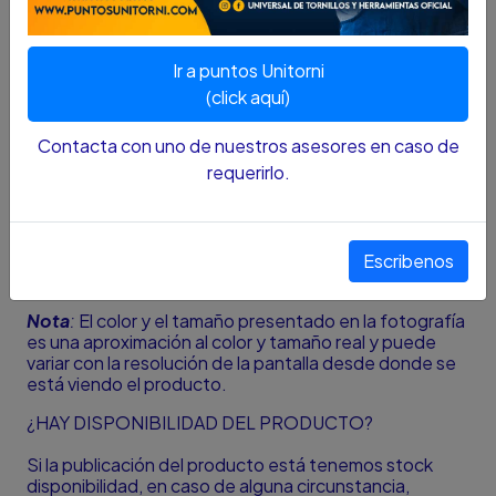
DESCRIPCIÓN...
Motor de 580W genera 17000rpm permite
Ir a puntos Unitorni
realizar rebajes rápidos y precisos de hasta 1mm
en superficies planas
(click aquí)
Precisión de corte de un solo paso de 0 a 1 mm
Base de aleación de aluminio para mayor
Contacta con uno de nuestros asesores en caso de
durabilidad
requerirlo.
Construcción 100% en rodamientos brinda mayor
vida útil
(1) guía lateral
juego de cuchilla afilables
Escribenos
piezas de ajuste de cuchilla para afilado
Nota
:
El color y el tamaño presentado en la fotografía
es una aproximación al color y tamaño real y puede
variar con la resolución de la pantalla desde donde se
está viendo el producto.
¿HAY DISPONIBILIDAD DEL PRODUCTO?
Si la publicación del producto está tenemos stock
disponibilidad, en caso de alguna circunstancia,