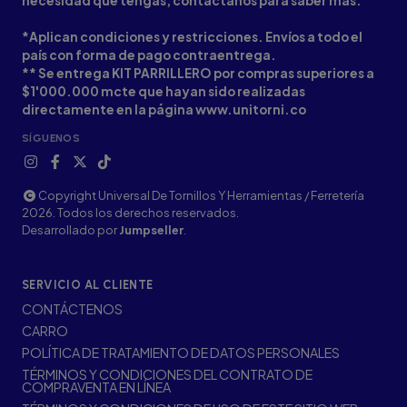
necesidad que tengas, contáctanos para saber más.
*Aplican condiciones y restricciones. Envíos a todo el
país con forma de pago contraentrega.
** Se entrega KIT PARRILLERO por compras superiores a
$1'000.000 mcte que hayan sido realizadas
directamente en la página www.unitorni.co
SÍGUENOS
Copyright Universal De Tornillos Y Herramientas / Ferretería
2026. Todos los derechos reservados.
Desarrollado por
Jumpseller
.
SERVICIO AL CLIENTE
CONTÁCTENOS
CARRO
POLÍTICA DE TRATAMIENTO DE DATOS PERSONALES
TÉRMINOS Y CONDICIONES DEL CONTRATO DE
COMPRAVENTA EN LÍNEA