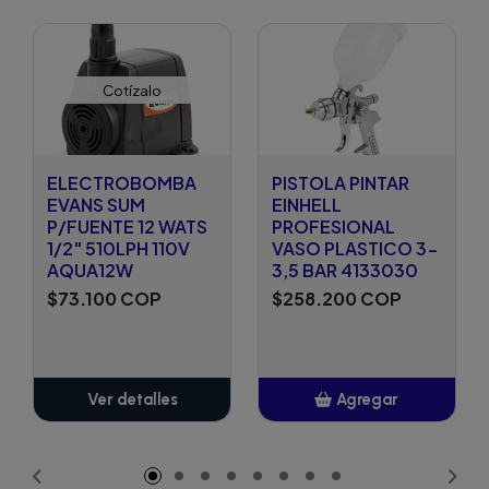
Cotízalo
ELECTROBOMBA
PISTOLA PINTAR
EVANS SUM
EINHELL
P/FUENTE 12 WATS
PROFESIONAL
1/2" 510LPH 110V
VASO PLASTICO 3-
AQUA12W
3,5 BAR 4133030
$73.100 COP
$258.200 COP
Ver detalles
Agregar
Añadido