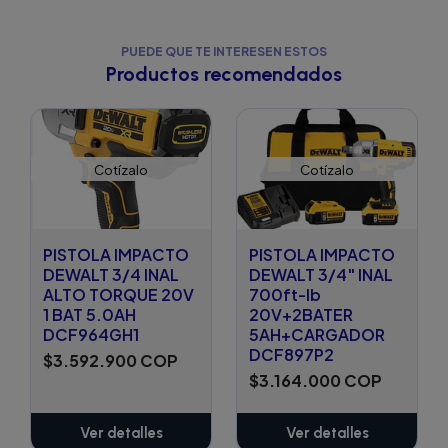
PUEDE QUE TE INTERESEN ESTOS
Productos recomendados
Cotízalo
Cotízalo
PISTOLA IMPACTO
PISTOLA IMPACTO
DEWALT 3/4 INAL
DEWALT 3/4" INAL
ALTO TORQUE 20V
700ft-lb
1 BAT 5.0AH
20V+2BATER
DCF964GH1
5AH+CARGADOR
DCF897P2
$3.592.900 COP
$3.164.000 COP
Ver detalles
Ver detalles