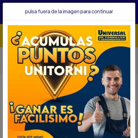
Hacemos envíos a todo el país, somos su proveedor de
pulsa fuera de la imagen para continuar
confianza&nbsp;Recibe un KIT PARRILLERO por compras
superiores a $1'000.000 mcte
Inicio
Herramientas
Herramienta Eléctrica
Otras Herramientas Eléctricas
PISTOLA IMPACTO DEWALT 3/4 DW294 7.5A 2100RPM
TORQUE 345FT/LB
PISTOLA IMPACTO DEWALT 3/4
DW294 7.5A 2100RPM TORQUE
345FT/LB
DESCRIPCIÓN
UTH 70280088
PISTOLA IMPACTO DEWALT 3/4 DW294 7.5A
2100RPM TORQUE 345FT/LB