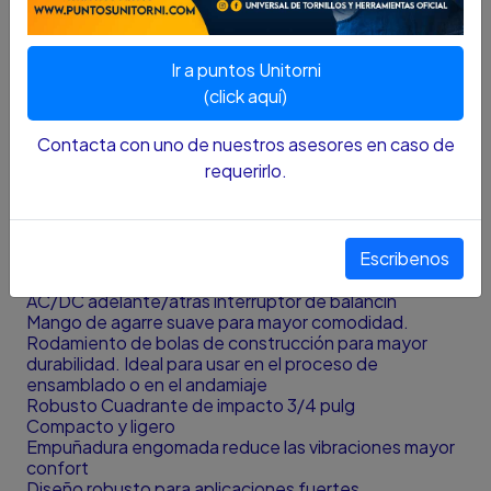
DESCRIPCION:
El DW294 ofrece 440 Nm de par de giro en avance y
Ir a puntos Unitorni
retroceso. Yunque robusto de 3/4 ". Compacto y
liviano para reducir la fatiga del usuario. Mango de
(click aquí)
agarre suave para reducir las vibraciones y mejorar la
comodidad del usuario. Diseño robusto para una
Contacta con uno de nuestros asesores en caso de
mayor durabilidad.
requerirlo.
CARACTERISTICAS:
Fuerte 345 feet-pounds de entregables Torque en
Escribenos
adelante y atrás
Fiable 3/4 de pulgada Detent Pin yunque
AC/DC adelante/atrás interruptor de balancín
Mango de agarre suave para mayor comodidad.
Rodamiento de bolas de construcción para mayor
durabilidad. Ideal para usar en el proceso de
ensamblado o en el andamiaje
Robusto Cuadrante de impacto 3/4 pulg
Compacto y ligero
Empuñadura engomada reduce las vibraciones mayor
confort
Diseño robusto para aplicaciones fuertes