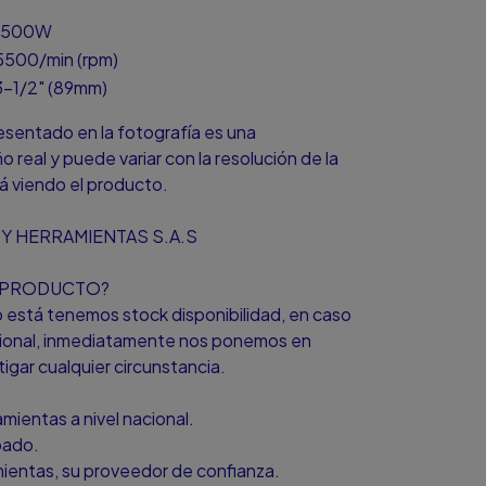
1500W
5500/min (rpm)
3-1/2" (89mm)
resentado en la fotografía es una
o real y puede variar con la resolución de la
á viendo el producto.
Y HERRAMIENTAS S.A.S
L PRODUCTO?
to está tenemos stock disponibilidad, en caso
icional, inmediatamente nos ponemos en
igar cualquier circunstancia.
ientas a nivel nacional.
bado.
amientas, su proveedor de confianza.