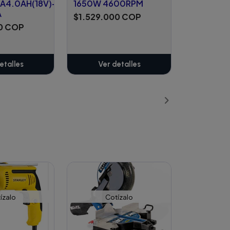
IA4.0AH(18V)+CARGADOR
1650W 4600RPM
A
$1.529.000 COP
0 COP
etalles
Ver detalles
ízalo
Cotízalo