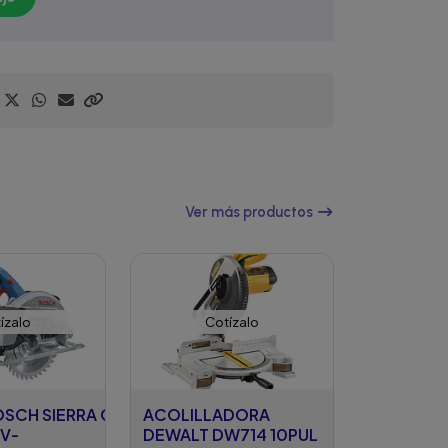
Ver más productos
ízalo
Cotízalo
SCH SIERRA CIRCULAR 7
ACOLILLADORA
8V-
DEWALT DW714 10PUL