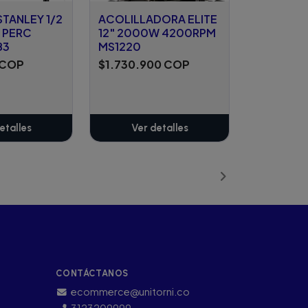
TANLEY 1/2
ACOLILLADORA ELITE
 PERC
12" 2000W 4200RPM
B3
MS1220
 COP
$1.730.900 COP
etalles
Ver detalles
CONTÁCTANOS
ecommerce@unitorni.co