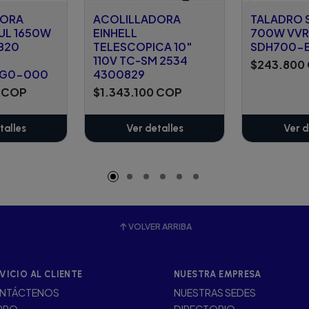
DORA
ACOLILLADORA
TALADRO S
UL 1650W
EINHELL
700W VVR
B20
TELESCOPICA 10"
SDH700-
110V TC-SM 2534
$243.800
0G0-000
4300829
0 COP
$1.343.100 COP
talles
Ver detalles
Ver d
VOLVER ARRIBA
VICIO AL CLIENTE
NUESTRA EMPRESA
NTÁCTENOS
NUESTRAS SEDES