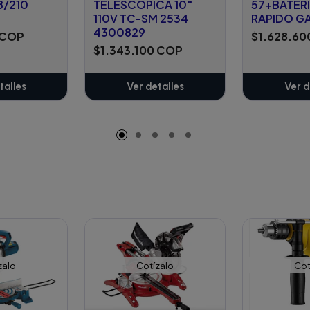
8/210
TELESCOPICA 10"
57+BATER
110V TC-SM 2534
RAPIDO G
4300829
 COP
$1.628.60
$1.343.100 COP
talles
Ver detalles
Ver d
zalo
Cotízalo
Cot