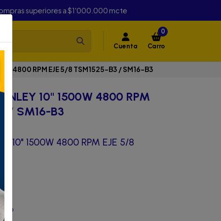
compras superiores a $1'000.000 mcte
0
Cuenta
Carro
0W 4800 RPM EJE 5/8 TSM1525-B3 / SM16-B3
NLEY 10" 1500W 4800 RPM
3 / SM16-B3
 10" 1500W 4800 RPM EJE 5/8
inio
o