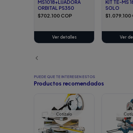
MS1018+LIJADORA
KIT TE-MS 1
ORBITAL PS350
SOLO
$702.100 COP
$1.079.100
Ver detalles
Ver de
PUEDE QUE TE INTERESEN ESTOS
Productos recomendados
Cotízalo
Cotí