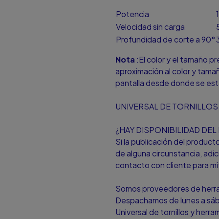
Potencia
Velocidad sin carga
Profundidad de corte a 90°
Nota
:El color y el tamaño p
aproximación al color y tamañ
pantalla desde donde se est
UNIVERSAL DE TORNILLOS 
¿HAY DISPONIBILIDAD DE
Si la publicación del produc
de alguna circunstancia, ad
contacto con cliente para mit
Somos proveedores de herram
Despachamos de lunes a sá
Universal de tornillos y herr