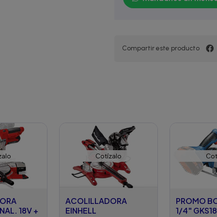
Compartir este producto
zalo
Cotízalo
Cot
DORA
ACOLILLADORA
PROMO BO
INAL. 18V +
EINHELL
1/4" GKS1