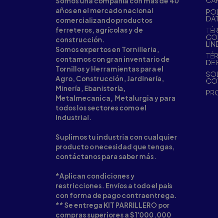
CA
Somos una compañía con más de 40
años en el mercado nacional
POL
DA
comercializando productos
ferreteros, agrícolas y de
TÉR
CO
construcción.
LÍN
Somos expertos en Tornilleria,
TÉR
contamos con gran inventario de
DE 
Tornillos y Herramientas para el
SOL
Agro, Construcción, Jardinería,
CO
Minería, Ebanistería,
PR
Metalmecanica, Metalurgia y para
todos los sectores como el
Industrial.
Suplimos tu industria con cualquier
producto o necesidad que tengas,
contáctanos para saber más.
*Aplican condiciones y
restricciones. Envíos a todo el país
con forma de pago contraentrega.
** Se entrega KIT PARRILLERO por
compras superiores a $1'000.000