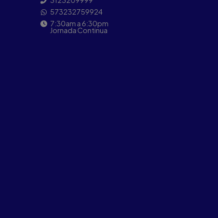
3123209999
573232759924
7:30am a 6:30pm
Jornada Continua