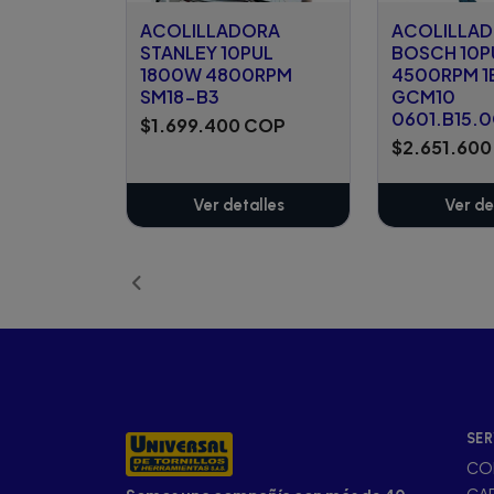
ACOLILLADORA
ACOLILLA
STANLEY 10PUL
BOSCH 10P
1800W 4800RPM
4500RPM 1
SM18-B3
GCM10
0601.B15.
$1.699.400 COP
$2.651.60
Ver detalles
Ver de
SER
CO