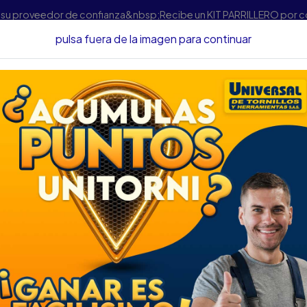
s su proveedor de confianza&nbsp;Recibe un KIT PARRILLERO por 
pulsa fuera de la imagen para continuar
Acolilladoras e Ingletadoras
ACOLILLADORA STANLEY 10" 150
ACOLILLADORA STA
EJE 5/8 TSM1525-B
DESCRIPCIÓN
ACOLILLADORA STANLEY
TSM1525-B3 / SM16-B3
SKU.....30320009
DESCRIPCION....
Motor de 1500W
Base Maquinada en Alum
Bolso de Tela para Polv