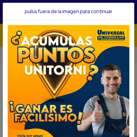
Hacemos envíos a todo el país, somos su proveedor de
pulsa fuera de la imagen para continuar
confianza&nbsp;Recibe un KIT PARRILLERO por compras
superiores a $1'000.000 mcte
Inicio
Herramientas
Herramienta Eléctrica
Taladros
TALADRO ROTOMARTILLO MAKITA HR2810 800W SDS PLUS
TALADRO ROTOMARTILLO MAKITA
HR2810 800W SDS PLUS
DESCRIPCIÓN
TALADRO ROTOMARTILLO MAKITA HR2810 800W
SDS PLUS
SKU....73280185
DESCRIPCIÓN...