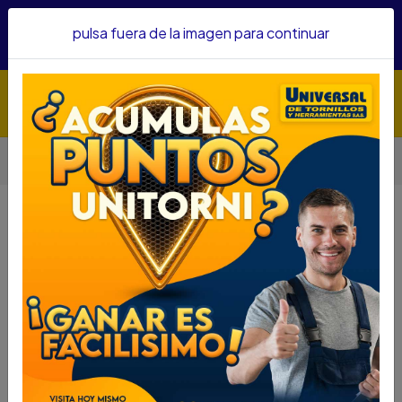
Hacemos envíos a todo el país, somos su proveedor de
pulsa fuera de la imagen para continuar
confianza&nbsp;Recibe un KIT PARRILLERO por compras
superiores a $1'000.000 mcte
Inicio
Herramientas
Herramienta Eléctrica
SOPLADORA FERTON SOP500 350 W AJUSTABLE SOP500
SOPLADORA FERTON SOP500 350
W AJUSTABLE SOP500
DESCRIPCIÓN
SOPLADORA FERTON SOP500 350 W AJUSTABLE
SOP500
SKU....72941019
DESCRIPCIÓN....
SOPLADORA FERTON SOP500 350 W AJUSTABLE