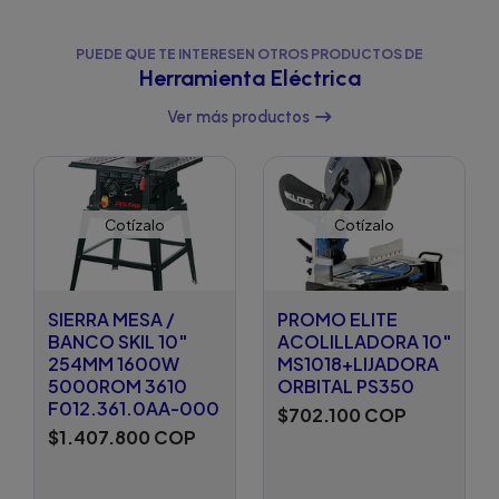
PUEDE QUE TE INTERESEN OTROS PRODUCTOS DE
Herramienta Eléctrica
Ver más productos
Cotízalo
Cotízalo
SIERRA MESA /
PROMO ELITE
BANCO SKIL 10"
ACOLILLADORA 10"
254MM 1600W
MS1018+LIJADORA
5000ROM 3610
ORBITAL PS350
F012.361.0AA-000
$702.100 COP
$1.407.800 COP